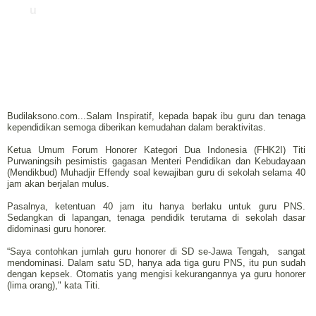
u
Budilaksono.com...Salam Inspiratif, kepada bapak ibu guru dan tenaga
kependidikan semoga diberikan kemudahan dalam beraktivitas.
Ketua Umum Forum Honorer Kategori Dua Indonesia (FHK2I) Titi
Purwaningsih pesimistis gagasan Menteri Pendidikan dan Kebudayaan
(Mendikbud) Muhadjir Effendy soal kewajiban guru di sekolah selama 40
jam akan berjalan mulus.
Pasalnya, ketentuan 40 jam itu hanya berlaku untuk guru PNS.
Sedangkan di lapangan, tenaga pendidik terutama di sekolah dasar
didominasi guru honorer.
“Saya contohkan jumlah guru honorer di SD se-Jawa Tengah, sangat
me‎ndominasi. Dalam satu SD, hanya ada tiga guru PNS, itu pun sudah
dengan kepsek. Otomatis yang mengisi kekurangannya ya guru honorer
(lima orang)," kata Titi.