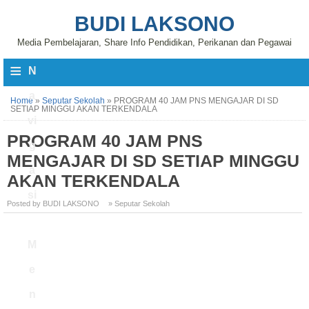
BUDI LAKSONO
Media Pembelajaran, Share Info Pendidikan, Perikanan dan Pegawai
≡
N
a
Home
»
Seputar Sekolah
»
PROGRAM 40 JAM PNS MENGAJAR DI SD
SETIAP MINGGU AKAN TERKENDALA
vi
PROGRAM 40 JAM PNS
g
MENGAJAR DI SD SETIAP MINGGU
a
AKAN TERKENDALA
si
Posted by BUDI LAKSONO
» Seputar Sekolah
M
e
n