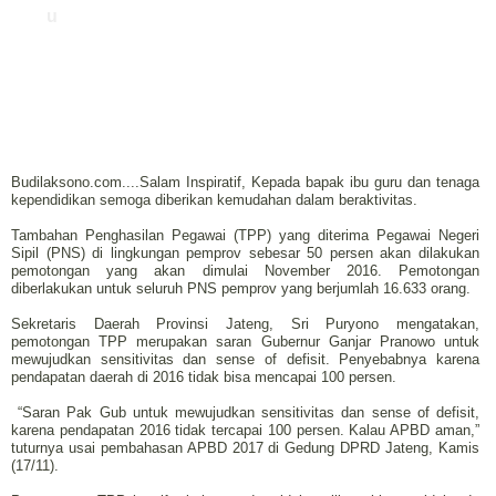
u
Budilaksono.com....Salam Inspiratif, Kepada bapak ibu guru dan tenaga
kependidikan semoga diberikan kemudahan dalam beraktivitas.
Tambahan Penghasilan Pegawai (TPP) yang diterima Pegawai Negeri
Sipil (PNS) di lingkungan pemprov sebesar 50 persen akan dilakukan
pemotongan yang akan dimulai November 2016. Pemotongan
diberlakukan untuk seluruh PNS pemprov yang berjumlah 16.633 orang.
Sekretaris Daerah Provinsi Jateng, Sri Puryono mengatakan,
pemotongan TPP merupakan saran Gubernur Ganjar Pranowo untuk
mewujudkan sensitivitas dan sense of defisit. Penyebabnya karena
pendapatan daerah di 2016 tidak bisa mencapai 100 persen.
“Saran Pak Gub untuk mewujudkan sensitivitas dan sense of defisit,
karena pendapatan 2016 tidak tercapai 100 persen. Kalau APBD aman,”
tuturnya usai pembahasan APBD 2017 di Gedung DPRD Jateng, Kamis
(17/11).