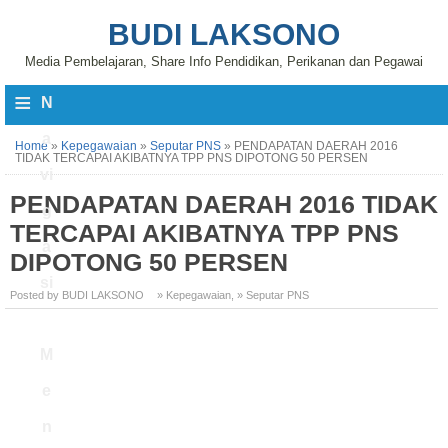
BUDI LAKSONO
Media Pembelajaran, Share Info Pendidikan, Perikanan dan Pegawai
≡
N
a
Home
»
Kepegawaian
»
Seputar PNS
»
PENDAPATAN DAERAH 2016
TIDAK TERCAPAI AKIBATNYA TPP PNS DIPOTONG 50 PERSEN
vi
PENDAPATAN DAERAH 2016 TIDAK
g
TERCAPAI AKIBATNYA TPP PNS
a
DIPOTONG 50 PERSEN
si
Posted by BUDI LAKSONO
» Kepegawaian
,
» Seputar PNS
M
e
n