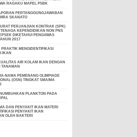
IWA RAGAKU MAPEL P5BK
APORAN PERTANGGUNGJAWABAN
 WIRA SKANATO
I SURAT PERJANJIAN KONTRAK (SPK)
 TENAGA KEPENDIDIKAN NON PNS
EPSEK DIKETAHUI PENGAWAS
AHUN 2017
PRAKTIK MENGIDENTIFIKASI
 IKAN
KUALITAS AIR KOLAM IKAN DENGAN
I TANAMAN
MA-NAMA PEMENANG OLIMPIADE
IONAL (OSN) TINGKAT SMA/MA
5
ENUMBUHKAN PLANKTON PADA
RPAL
A DAN PENYAKIT IKAN MATERI
IFIKASI PENYAKIT IKAN
AN OLEH BAKTERI