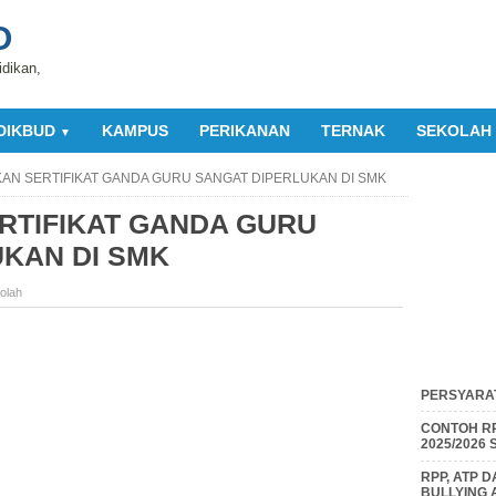
O
idikan,
DIKBUD
KAMPUS
PERIKANAN
TERNAK
SEKOLAH
▼
KAN SERTIFIKAT GANDA GURU SANGAT DIPERLUKAN DI SMK
RTIFIKAT GANDA GURU
KAN DI SMK
olah
PERSYARAT
CONTOH RP
2025/2026
RPP, ATP 
BULLYING