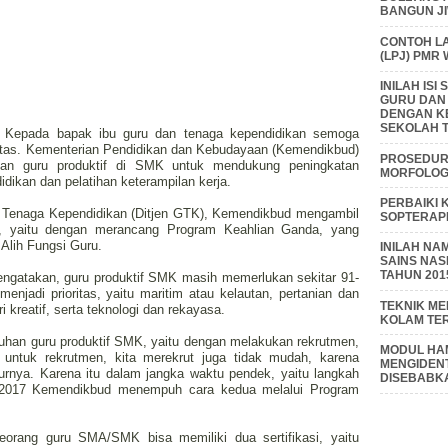
BANGUN J
CONTOH L
(LPJ) PMR
INILAH IS
GURU DAN
DENGAN K
SEKOLAH T
if, Kepada bapak ibu guru dan tenaga kependidikan semoga
itas. Kementerian Pendidikan dan Kebudayaan (Kemendikbud)
PROSEDUR 
an guru produktif di SMK untuk mendukung peningkatan
MORFOLOGI
idikan dan pelatihan keterampilan kerja.
PERBAIKI 
an Tenaga Kependidikan (Ditjen GTK), Kemendikbud mengambil
SOPTERAP
6, yaitu dengan merancang Program Keahlian Ganda, yang
Alih Fungsi Guru.
INILAH NA
SAINS NAS
TAHUN 201
ngatakan, guru produktif SMK masih memerlukan sekitar 91-
enjadi prioritas, yaitu maritim atau kelautan, pertanian dan
TEKNIK M
i kreatif, serta teknologi dan rekayasa.
KOLAM TE
han guru produktif SMK, yaitu dengan melakukan rekrutmen,
MODUL HAM
 untuk rekrutmen, kita merekrut juga tidak mudah, karena
MENGIDENT
turnya. Karena itu dalam jangka waktu pendek, yaitu langkah
DISEBABK
a 2017 Kemendikbud menempuh cara kedua melalui Program
orang guru SMA/SMK bisa memiliki dua sertifikasi, yaitu