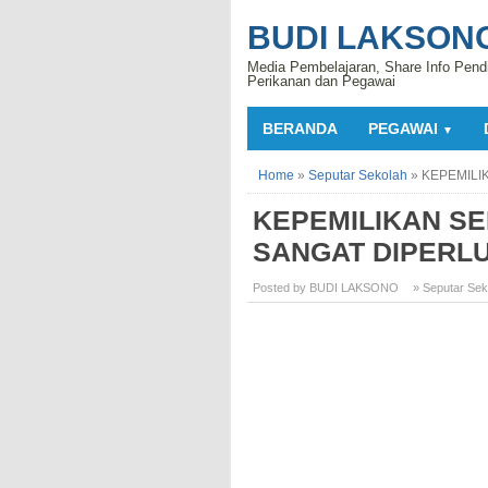
BUDI LAKSON
Media Pembelajaran, Share Info Pend
Perikanan dan Pegawai
BERANDA
PEGAWAI
▼
Home
»
Seputar Sekolah
»
KEPEMILI
KEPEMILIKAN SE
SANGAT DIPERLU
Posted by BUDI LAKSONO
» Seputar Sek