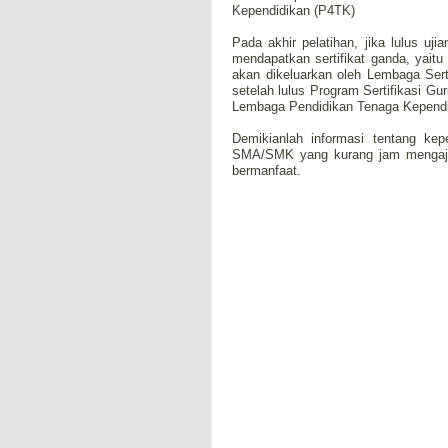
Kependidikan (P4TK)
Pada akhir pelatihan, jika lulus u
mendapatkan sertifikat ganda, yaitu s
akan dikeluarkan oleh Lembaga Sertif
setelah lulus Program Sertifikasi Gu
Lembaga Pendidikan Tenaga Kependi
Demikianlah informasi tentang ke
SMA/SMK yang kurang jam mengajar
bermanfaat.