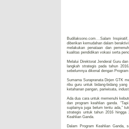
Budilaksono.com....Salam Inspirat
diberikan kemudahan dalam beraktiv
melakukan penataan dan pemenuh
kualitas pendidikan vokasi serta pend
Melalui Direktorat Jenderal Guru d
langkah strategis pada tahun 201
sebelumnya dikenal dengan Program 
Sumarna Surapranata Dirjen GTK me
ribu guru untuk bidang-bidang yang m
ketahanan pangan, pariwisata, industr
Ada dua cara untuk memenuhi kebutu
dan program keahlian ganda. “Tapi
suplainya juga belum tentu ada,” tu
strategis untuk tahun 2016 hingg
Keahlian Ganda.
Dalam Program Keahlian Ganda, se