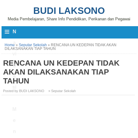
BUDI LAKSONO
Media Pembelajaran, Share Info Pendidikan, Perikanan dan Pegawai
≡
N
a
Home
»
Seputar Sekolah
»
RENCANA UN KEDEPAN TIDAK AKAN
DILAKSANAKAN TIAP TAHUN
vi
RENCANA UN KEDEPAN TIDAK
g
AKAN DILAKSANAKAN TIAP
a
TAHUN
si
Posted by BUDI LAKSONO
» Seputar Sekolah
M
e
n