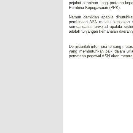
pejabat pimpinan tinggi pratama kep
Pembina Kepegawaian (PPK).
Namun demikian apabila dibutuhk
pembinaan ASN melalui kebijakan m
semua dapat terwujud apabila sist
adalah tunjangan kemahalan daerahny
Demikianlah informasi tentang muta
yang membutuhkan baik dalam wilay
pemetaan pegawai ASN akan merata k