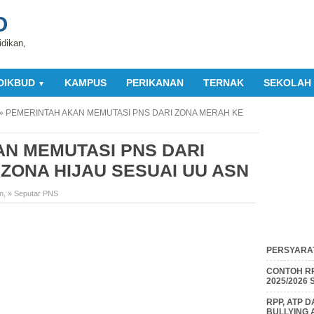
O
idikan,
DIKBUD
KAMPUS
PERIKANAN
TERNAK
SEKOLAH
▼
»
PEMERINTAH AKAN MEMUTASI PNS DARI ZONA MERAH KE
N MEMUTASI PNS DARI
ZONA HIJAU SESUAI UU ASN
n
,
» Seputar PNS
PERSYARAT
CONTOH RP
2025/2026
RPP, ATP 
BULLYING