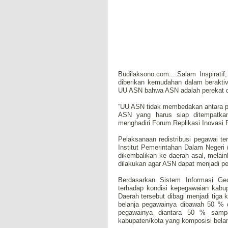
Budilaksono.com....Salam Inspirat
diberikan kemudahan dalam berakti
UU ASN bahwa ASN adalah perekat 
“UU ASN tidak membedakan antara p
ASN yang harus siap ditempatkan
menghadiri Forum Replikasi Inovasi 
Pelaksanaan redistribusi pegawai te
Institut Pemerintahan Dalam Negeri 
dikembalikan ke daerah asal, melain
dilakukan agar ASN dapat menjadi p
Berdasarkan Sistem Informasi G
terhadap kondisi kepegawaian kabup
Daerah tersebut dibagi menjadi tiga 
belanja pegawainya dibawah 50 % d
pegawainya diantara 50 % sam
kabupaten/kota yang komposisi bela