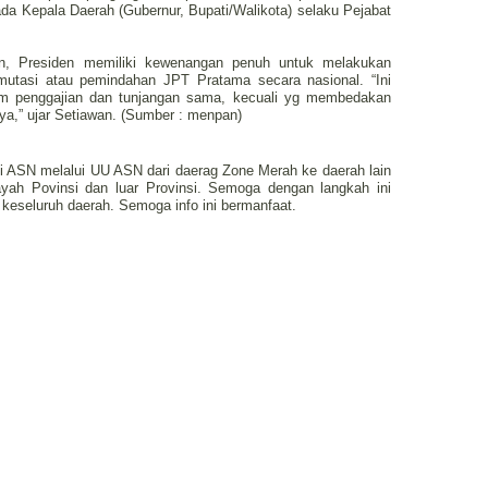
ada Kepala Daerah (Gubernur, Bupati/Walikota) selaku Pejabat
an, Presiden memiliki kewenangan penuh untuk melakukan
utasi atau pemindahan JPT Pratama secara nasional. “Ini
em penggajian dan tunjangan sama, kecuali yg membedakan
a,” ujar Setiawan. (Sumber : menpan)
si ASN melalui UU ASN dari daerag Zone Merah ke daerah lain
ah Povinsi dan luar Provinsi. Semoga dengan langkah ini
eseluruh daerah. Semoga info ini bermanfaat.