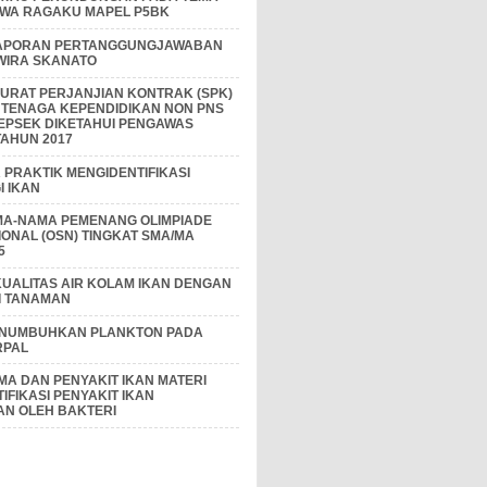
IWA RAGAKU MAPEL P5BK
APORAN PERTANGGUNGJAWABAN
 WIRA SKANATO
I SURAT PERJANJIAN KONTRAK (SPK)
 TENAGA KEPENDIDIKAN NON PNS
EPSEK DIKETAHUI PENGAWAS
AHUN 2017
PRAKTIK MENGIDENTIFIKASI
 IKAN
MA-NAMA PEMENANG OLIMPIADE
IONAL (OSN) TINGKAT SMA/MA
5
KUALITAS AIR KOLAM IKAN DENGAN
I TANAMAN
ENUMBUHKAN PLANKTON PADA
RPAL
A DAN PENYAKIT IKAN MATERI
IFIKASI PENYAKIT IKAN
AN OLEH BAKTERI