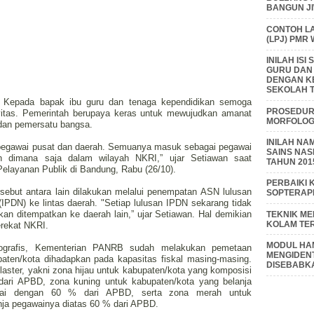
BANGUN J
CONTOH L
(LPJ) PMR
INILAH IS
GURU DAN
DENGAN K
SEKOLAH T
if, Kepada bapak ibu guru dan tenaga kependidikan semoga
PROSEDUR 
vitas. Pemerintah berupaya keras untuk mewujudkan amanat
MORFOLOGI
dan pemersatu bangsa.
INILAH NA
egawai pusat dan daerah. Semuanya masuk sebagai pegawai
SAINS NAS
 dimana saja dalam wilayah NKRI,” ujar Setiawan saat
TAHUN 201
Pelayanan Publik di Bandung, Rabu (26/10).
PERBAIKI 
rsebut antara lain dilakukan melalui penempatan ASN lulusan
SOPTERAP
(IPDN) ke lintas daerah. "Setiap lulusan IPDN sekarang tidak
kan ditempatkan ke daerah lain,” ujar Setiawan. Hal demikian
TEKNIK M
KOLAM TE
erekat NKRI.
MODUL HAM
eografis, Kementerian PANRB sudah melakukan pemetaan
MENGIDENT
aten/kota dihadapkan pada kapasitas fiskal masing-masing.
DISEBABK
klaster, yakni zona hijau untuk kabupaten/kota yang komposisi
ari APBD, zona kuning untuk kabupaten/kota yang belanja
pai dengan 60 % dari APBD, serta zona merah untuk
nja pegawainya diatas 60 % dari APBD.