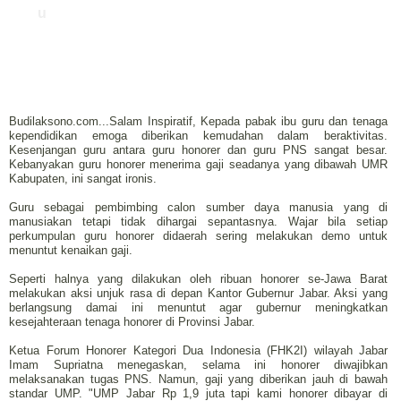
u
Budilaksono.com...Salam Inspiratif, Kepada pabak ibu guru dan tenaga
kependidikan emoga diberikan kemudahan dalam beraktivitas.
Kesenjangan guru antara guru honorer dan guru PNS sangat besar.
Kebanyakan guru honorer menerima gaji seadanya yang dibawah UMR
Kabupaten, ini sangat ironis.
Guru sebagai pembimbing calon sumber daya manusia yang di
manusiakan tetapi tidak dihargai sepantasnya. Wajar bila setiap
perkumpulan guru honorer didaerah sering melakukan demo untuk
menuntut kenaikan gaji.
Seperti halnya yang dilakukan oleh ribuan honorer se-Jawa Barat
melakukan aksi unjuk rasa di depan Kantor Gubernur Jabar. Aksi yang
berlangsung damai ini menuntut agar gubernur meningkatkan
kesejahteraan tenaga honorer di Provinsi Jabar.
Ketua Forum Honorer Kategori Dua Indonesia (FHK2I) wilayah Jabar
Imam Su‎priatna menegaskan, selama ini honorer diwajibkan
melaksanakan tugas PNS. Namun, gaji yang diberikan jauh di bawah
standar UMP. "UMP Jabar Rp 1,9 juta tapi kami honorer dibayar di