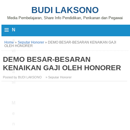
BUDI LAKSONO
Media Pembelajaran, Share Info Pendidikan, Perikanan dan Pegawai
≡
N
a
Home
»
Seputar Honorer
»
DEMO BESAR-BESARAN KENAIKAN GAJI
OLEH HONORER
vi
DEMO BESAR-BESARAN
g
KENAIKAN GAJI OLEH HONORER
a
Posted by BUDI LAKSONO
» Seputar Honorer
si
M
e
n