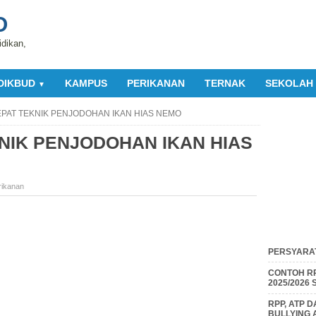
O
idikan,
DIKBUD
KAMPUS
PERIKANAN
TERNAK
SEKOLAH
▼
EPAT TEKNIK PENJODOHAN IKAN HIAS NEMO
NIK PENJODOHAN IKAN HIAS
rikanan
PERSYARAT
CONTOH RP
2025/2026
RPP, ATP 
BULLYING