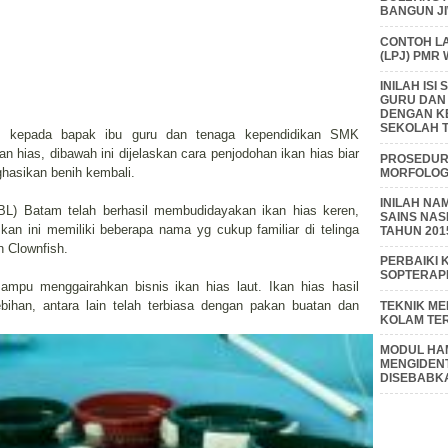
BANGUN J
CONTOH L
(LPJ) PMR
INILAH IS
GURU DAN
DENGAN K
SEKOLAH T
tif, kepada bapak ibu guru dan tenaga kependidikan SMK
n hias, dibawah ini dijelaskan cara penjodohan ikan hias biar
PROSEDUR 
hasikan benih kembali.
MORFOLOGI
INILAH NA
BL) Batam telah berhasil membudidayakan ikan hias keren,
SAINS NAS
kan ini memiliki beberapa nama yg cukup familiar di telinga
TAHUN 201
n Clownfish.
PERBAIKI 
SOPTERAP
ampu menggairahkan bisnis ikan hias laut. Ikan hias hasil
ihan, antara lain telah terbiasa dengan pakan buatan dan
TEKNIK M
KOLAM TE
MODUL HAM
MENGIDENT
DISEBABK