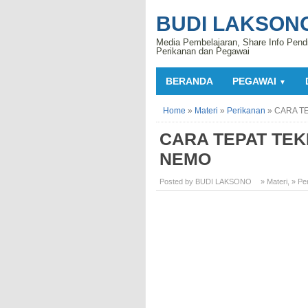
BUDI LAKSON
Media Pembelajaran, Share Info Pend
Perikanan dan Pegawai
BERANDA
PEGAWAI
▼
Home
»
Materi
»
Perikanan
»
CARA T
CARA TEPAT TEK
NEMO
Posted by BUDI LAKSONO
» Materi
,
» Pe