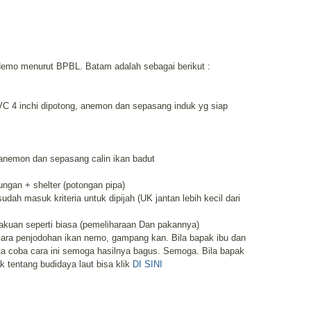
 Nemo menurut BPBL. Batam adalah sebagai berikut :
PVC 4 inchi dipotong, anemon dan sepasang induk yg siap
 anemon dan sepasang calin ikan badut
ngan + shelter (potongan pipa)
dah masuk kriteria untuk dipijah (UK jantan lebih kecil dari
lakuan seperti biasa (pemeliharaan Dan pakannya)
cara penjodohan ikan nemo, gampang kan. Bila bapak ibu dan
ita coba cara ini semoga hasilnya bagus. Semoga. Bila bapak
 tentang budidaya laut bisa klik
DI SINI