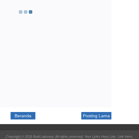
Beranda
Posting Lama
Copyright ©
2026
Budi Laksono
. All rights reserved. Your Links Here
Link
.
Link Here
.