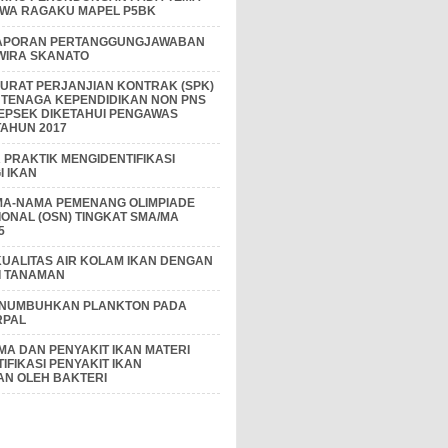
IWA RAGAKU MAPEL P5BK
APORAN PERTANGGUNGJAWABAN
 WIRA SKANATO
I SURAT PERJANJIAN KONTRAK (SPK)
 TENAGA KEPENDIDIKAN NON PNS
EPSEK DIKETAHUI PENGAWAS
AHUN 2017
PRAKTIK MENGIDENTIFIKASI
 IKAN
MA-NAMA PEMENANG OLIMPIADE
IONAL (OSN) TINGKAT SMA/MA
5
KUALITAS AIR KOLAM IKAN DENGAN
I TANAMAN
ENUMBUHKAN PLANKTON PADA
RPAL
A DAN PENYAKIT IKAN MATERI
IFIKASI PENYAKIT IKAN
AN OLEH BAKTERI