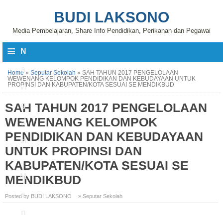
BUDI LAKSONO
Media Pembelajaran, Share Info Pendidikan, Perikanan dan Pegawai
≡
N
a
Home
»
Seputar Sekolah
»
SAH TAHUN 2017 PENGELOLAAN
WEWENANG KELOMPOK PENDIDIKAN DAN KEBUDAYAAN UNTUK
PROPINSI DAN KABUPATEN/KOTA SESUAI SE MENDIKBUD
vi
SAH TAHUN 2017 PENGELOLAAN
g
WEWENANG KELOMPOK
a
PENDIDIKAN DAN KEBUDAYAAN
si
UNTUK PROPINSI DAN
KABUPATEN/KOTA SESUAI SE
M
MENDIKBUD
e
Posted by BUDI LAKSONO
» Seputar Sekolah
n