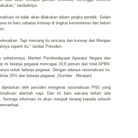
a lakukan," tambahnya.
lisasi ini tidak akan dilakukan dalam jangka pendek. Selain
na ini baru sebatas konsep di tingkat kementerian dan belum
en.
selesaikan. Tapi memang itu rencana dan konsep dari Menpan
ahnya seperti itu," tandas Presiden.
an sebelumnya, Menteri Pemberdayaan Aparatur Negara dan
t ini belanja pegawai mencapai 33,8 persen dari total APBN.
 hanya untuk belanja pegawai. Dengan adanya rasionalisasi ini,
kitar 25% dari belanja pegawai. (Sumber : Menpan)
 dijelaskan oleh persiden mengenai rasionalisasi PNS yang
nalisasi alamiah saja. Dan ini baru wacana belum ada
. Semoga informasi ini akan menjadi tenang kepada seluruh
ermanfaat.