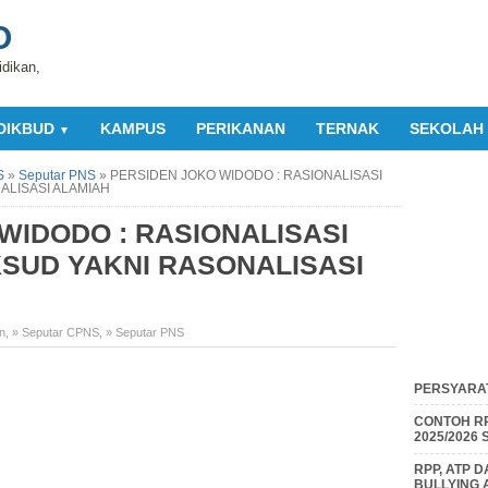
O
idikan,
DIKBUD
KAMPUS
PERIKANAN
TERNAK
SEKOLAH
▼
S
»
Seputar PNS
»
PERSIDEN JOKO WIDODO : RASIONALISASI
ALISASI ALAMIAH
WIDODO : RASIONALISASI
SUD YAKNI RASONALISASI
n
,
» Seputar CPNS
,
» Seputar PNS
PERSYARAT
CONTOH RP
2025/2026
RPP, ATP 
BULLYING