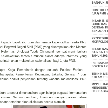
BANGUN J
CONTOH L
(LPJ) PMR
INILAH IS
GURU DAN
DENGAN K
SEKOLAH T
PROSEDUR 
MORFOLOGI
f, Kepada bapak ibu guru dan tenaga kependidikan serta PNS
si Pegawai Negeri Sipil (PNS) yang disampaikan oleh Menteri
INILAH NA
 Reformasi Birokrasi Yuddy Chrisnandi, sempat menimbulkan
SAINS NAS
TAHUN 201
 Kekhawatiran tersebut muncul akibat adanya informasi yang
intah akan melakukan rasionalisasi bagi 1 juta PNS.
PERBAIKI 
SOPTERAP
Rapat Kerja Pemerintah dengan seluruh Pejabat Eselon II
TEKNIK M
anapala, Kementerian Keuangan, Jakarta, Selasa, 7 Juni
KOLAM TE
ikan sedikit penjelasan tentang wacana rasionalisasi PNS
MODUL HAM
MENGIDENT
DISEBABK
kan tersebut dimaksudkan agar belanja pegawai kementerian
 efisien. Namun demikian, Presiden menyampaikan bahwa
acana tersebut akan dilakukan secara alamiah.