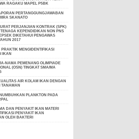
IWA RAGAKU MAPEL P5BK
APORAN PERTANGGUNGJAWABAN
 WIRA SKANATO
I SURAT PERJANJIAN KONTRAK (SPK)
 TENAGA KEPENDIDIKAN NON PNS
EPSEK DIKETAHUI PENGAWAS
AHUN 2017
PRAKTIK MENGIDENTIFIKASI
 IKAN
MA-NAMA PEMENANG OLIMPIADE
IONAL (OSN) TINGKAT SMA/MA
5
KUALITAS AIR KOLAM IKAN DENGAN
I TANAMAN
ENUMBUHKAN PLANKTON PADA
RPAL
A DAN PENYAKIT IKAN MATERI
IFIKASI PENYAKIT IKAN
AN OLEH BAKTERI