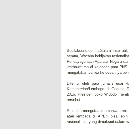
Budilaksono.com....Salam Inspirati
semua, Wacana kebijakan rasionalisa
Pendayagunaan Aparatur Negara dan
kekhawatiran di kalangan para PNS.
mengatakan bahwa ke depannya pemer
Ditemui oleh para jurnalis usai 
Kementerian/Lembaga di Gedung Dh
2016, Presiden Joko Widodo member
tersebut.
Presiden mengutarakan bahwa kebija
atau lembaga di APBN bisa lebih
rasionalisasi yang dimaksud dalam w