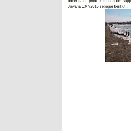
Inilah galeri photo kujungan tim su
Juwana 13/7/2016 sebagai berikut :