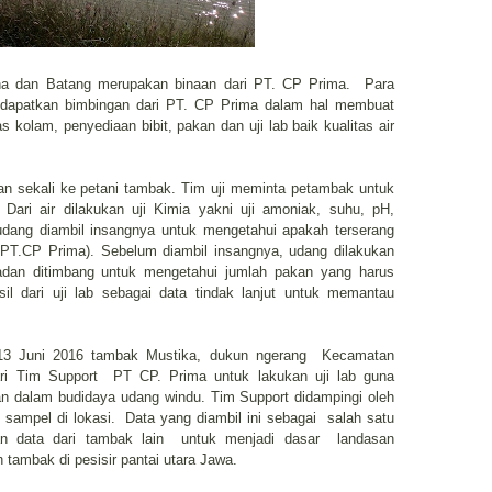
na dan Batang merupakan binaan dari PT. CP Prima. Para
dapatkan bimbingan dari PT. CP Prima dalam hal membuat
s kolam, penyediaan bibit, pakan dan uji lab baik kualitas air
lan sekali ke petani tambak. Tim uji meminta petambak untuk
ari air dilakukan uji Kimia yakni uji amoniak, suhu, pH,
 udang diambil insangnya untuk mengetahui apakah terserang
ab PT.CP Prima). Sebelum diambil insangnya, udang dilakukan
adan ditimbang untuk mengetahui jumlah pakan yang harus
sil dari uji lab sebagai data tindak lanjut untuk memantau
 13 Juni 2016 tambak Mustika, dukun ngerang Kecamatan
ri Tim Support PT CP. Prima untuk lakukan uji lab guna
an dalam budidaya udang windu. Tim Support didampingi oleh
ampel di lokasi. Data yang diambil ini sebagai salah satu
an data dari tambak lain untuk menjadi dasar landasan
tambak di pesisir pantai utara Jawa.