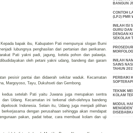
BANGUN J
CONTOH L
(LPJ) PMR
INILAH IS
GURU DAN
DENGAN K
SEKOLAH T
f, Kepada bapak ibu, Kabupaten Pati mempunyai slogan Bumi
PROSEDUR 
enjadi lubungnya penghasilan dari pertanian dan perikanan.
MORFOLOGI
rakat Pati yakni padi, jagung, ketela pohon dan palawija.
INILAH NA
ibudidayakan oleh petani yakni udang, bandeng dan garam
SAINS NAS
TAHUN 201
tan pesisir pantai dan didaerah sekitar waduk. Kecamatan
PERBAIKI 
SOPTERAP
ana, Margoyoso, Tayu, Dukuhseti dan Gembong.
TEKNIK M
 kedua setelah Pati yaitu Juwana juga merupakan sentra
KOLAM TE
 dan Udang. Kecamatan ini terkenal oleh-olehnya bandeng
MODUL HAM
dipelosok Indonesia. Selain itu, Udang juga menjadi pilihan
MENGIDENT
t berkerjasama dengan perusahaan sehingga akan mendapat
DISEBABK
engunaan pakan, padat tebar, cara membuat kolam dan uji