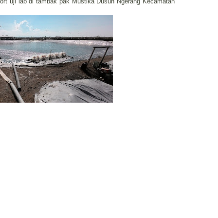
pport uji lab di tambak pak Mustika Dusun Ngerang Kecamatan