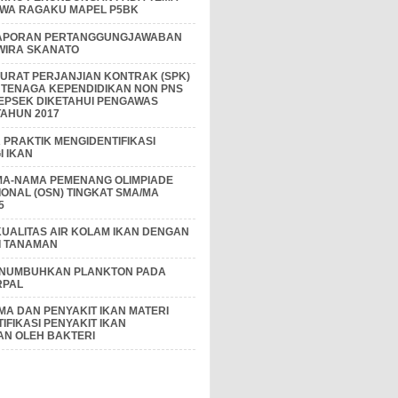
IWA RAGAKU MAPEL P5BK
APORAN PERTANGGUNGJAWABAN
 WIRA SKANATO
I SURAT PERJANJIAN KONTRAK (SPK)
 TENAGA KEPENDIDIKAN NON PNS
EPSEK DIKETAHUI PENGAWAS
AHUN 2017
PRAKTIK MENGIDENTIFIKASI
 IKAN
MA-NAMA PEMENANG OLIMPIADE
IONAL (OSN) TINGKAT SMA/MA
5
KUALITAS AIR KOLAM IKAN DENGAN
I TANAMAN
ENUMBUHKAN PLANKTON PADA
RPAL
A DAN PENYAKIT IKAN MATERI
IFIKASI PENYAKIT IKAN
AN OLEH BAKTERI