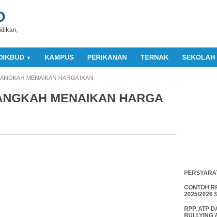
O
idikan,
DIKBUD
KAMPUS
PERIKANAN
TERNAK
SEKOLAH
▼
LANGKAH MENAIKAN HARGA IKAN
ANGKAH MENAIKAN HARGA
PERSYARAT
CONTOH RP
2025/2026
RPP, ATP 
BULLYING