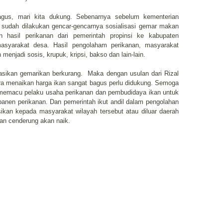
agus, mari kita dukung. Sebenarnya sebelum kementerian
 sudah dilakukan gencar-gencarnya sosialisasi gemar makan
 hasil perikanan dari pemerintah propinsi ke kabupaten
asyarakat desa. Hasil pengolaham perikanan, masyarakat
menjadi sosis, krupuk, kripsi, bakso dan lain-lain.
sasikan gemarikan berkurang. Maka dengan usulan dari Rizal
ra menaikan harga ikan sangat bagus perlu didukung. Semoga
emacu pelaku usaha perikanan dan pembudidaya ikan untuk
nen perikanan. Dan pemerintah ikut andil dalam pengolahan
sikan kepada masyarakat wilayah tersebut atau diluar daerah
kan cenderung akan naik.