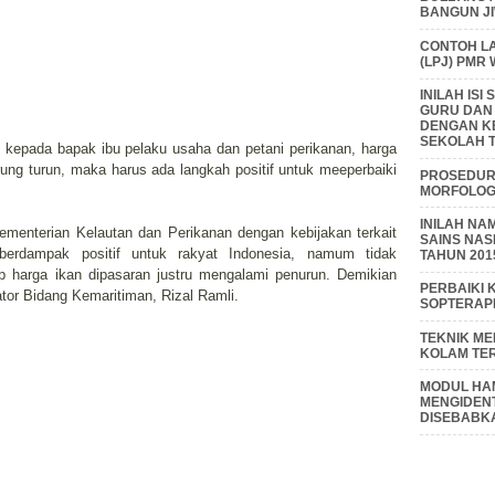
BANGUN J
CONTOH L
(LPJ) PMR
INILAH IS
GURU DAN
DENGAN K
SEKOLAH T
f, kepada bapak ibu pelaku usaha dan petani perikanan, harga
rung turun, maka harus ada langkah positif untuk meeperbaiki
PROSEDUR 
MORFOLOGI
INILAH NA
Kementerian Kelautan dan Perikanan dengan kebijakan terkait
SAINS NAS
u berdampak positif untuk rakyat Indonesia, namum tidak
TAHUN 201
p harga ikan dipasaran justru mengalami penurun. Demikian
PERBAIKI 
tor Bidang Kemaritiman, Rizal Ramli.
SOPTERAP
TEKNIK M
KOLAM TE
MODUL HAM
MENGIDENT
DISEBABK