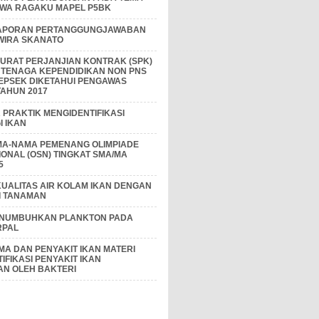
IWA RAGAKU MAPEL P5BK
APORAN PERTANGGUNGJAWABAN
 WIRA SKANATO
I SURAT PERJANJIAN KONTRAK (SPK)
 TENAGA KEPENDIDIKAN NON PNS
EPSEK DIKETAHUI PENGAWAS
AHUN 2017
PRAKTIK MENGIDENTIFIKASI
 IKAN
MA-NAMA PEMENANG OLIMPIADE
IONAL (OSN) TINGKAT SMA/MA
5
KUALITAS AIR KOLAM IKAN DENGAN
I TANAMAN
ENUMBUHKAN PLANKTON PADA
RPAL
A DAN PENYAKIT IKAN MATERI
IFIKASI PENYAKIT IKAN
AN OLEH BAKTERI