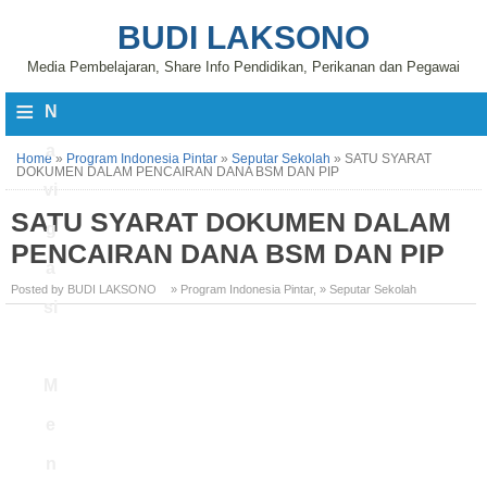
BUDI LAKSONO
Media Pembelajaran, Share Info Pendidikan, Perikanan dan Pegawai
≡
N
a
Home
»
Program Indonesia Pintar
»
Seputar Sekolah
»
SATU SYARAT
DOKUMEN DALAM PENCAIRAN DANA BSM DAN PIP
vi
SATU SYARAT DOKUMEN DALAM
g
PENCAIRAN DANA BSM DAN PIP
a
Posted by BUDI LAKSONO
» Program Indonesia Pintar
,
» Seputar Sekolah
si
M
e
n