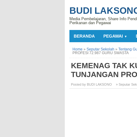
BUDI LAKSON
Media Pembelajaran, Share Info Pend
Perikanan dan Pegawai
BERANDA
PEGAWAI
▼
Home
»
Seputar Sekolah
»
Tentang G
PROFESI 72.987 GURU SWASTA
KEMENAG TAK K
TUNJANGAN PROF
Posted by BUDI LAKSONO
» Seputar Sek