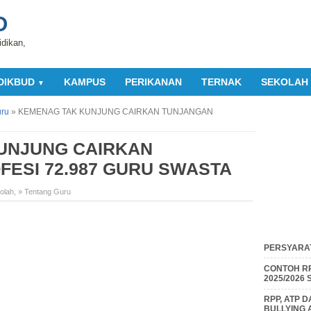
O
idikan,
DIKBUD
KAMPUS
PERIKANAN
TERNAK
SEKOLAH
▼
uru
»
KEMENAG TAK KUNJUNG CAIRKAN TUNJANGAN
UNJUNG CAIRKAN
ESI 72.987 GURU SWASTA
olah
,
» Tentang Guru
PERSYARAT
CONTOH RP
2025/2026
RPP, ATP 
BULLYING