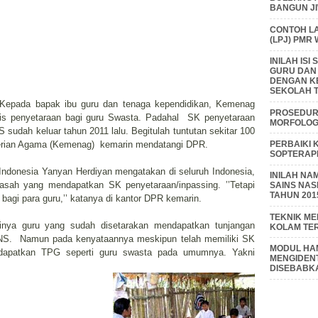
BANGUN J
CONTOH L
(LPJ) PMR
INILAH IS
GURU DAN
DENGAN K
SEKOLAH T
f, Kepada bapak ibu guru dan tenaga kependidikan, Kemenag
PROSEDUR 
is penyetaraan bagi guru Swasta. Padahal SK penyetaraan
MORFOLOGI
 sudah keluar tahun 2011 lalu. Begitulah tuntutan sekitar 100
PERBAIKI 
erian Agama (Kemenag) kemarin mendatangi DPR.
SOPTERAP
Indonesia Yanyan Herdiyan mengatakan di seluruh Indonesia,
INILAH NA
sah yang mendapatkan SK penyetaraan/inpassing. ’’Tetapi
SAINS NAS
TAHUN 201
a bagi para guru,’’ katanya di kantor DPR kemarin.
TEKNIK M
inya guru yang sudah disetarakan mendapatkan tunjangan
KOLAM TE
PNS. Namun pada kenyataannya meskipun telah memiliki SK
MODUL HAM
endapatkan TPG seperti guru swasta pada umumnya. Yakni
MENGIDENT
DISEBABK