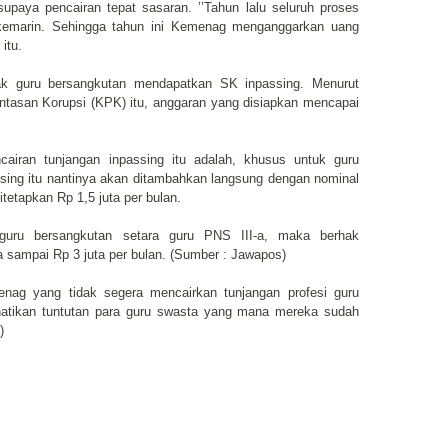
, supaya pencairan tepat sasaran. ’’Tahun lalu seluruh proses
ya kemarin. Sehingga tahun ini Kemenag menganggarkan uang
itu.
jak guru bersangkutan mendapatkan SK inpassing. Menurut
tasan Korupsi (KPK) itu, anggaran yang disiapkan mencapai
airan tunjangan inpassing itu adalah, khusus untuk guru
assing itu nantinya akan ditambahkan langsung dengan nominal
itetapkan Rp 1,5 juta per bulan.
guru bersangkutan setara guru PNS III-a, maka berhak
 sampai Rp 3 juta per bulan. (Sumber : Jawapos)
enag yang tidak segera mencairkan tunjangan profesi guru
tikan tuntutan para guru swasta yang mana mereka sudah
)