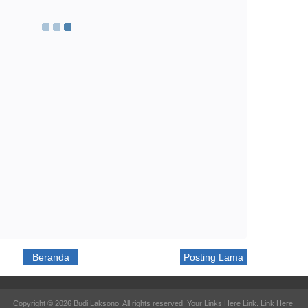
Beranda
Posting Lama
Copyright ©
2026
Budi Laksono
. All rights reserved. Your Links Here
Link
.
Link Here
.