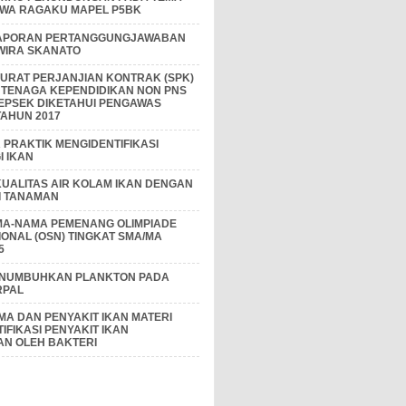
IWA RAGAKU MAPEL P5BK
APORAN PERTANGGUNGJAWABAN
 WIRA SKANATO
I SURAT PERJANJIAN KONTRAK (SPK)
 TENAGA KEPENDIDIKAN NON PNS
EPSEK DIKETAHUI PENGAWAS
AHUN 2017
PRAKTIK MENGIDENTIFIKASI
 IKAN
KUALITAS AIR KOLAM IKAN DENGAN
I TANAMAN
MA-NAMA PEMENANG OLIMPIADE
IONAL (OSN) TINGKAT SMA/MA
5
ENUMBUHKAN PLANKTON PADA
RPAL
A DAN PENYAKIT IKAN MATERI
IFIKASI PENYAKIT IKAN
AN OLEH BAKTERI