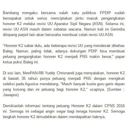
Bambang mengaku bersama salah satu politikus FPDIP sudah
bersepakat untuk serius menciptakan pintu masuk pengangkatan
honorer K2 melalui revisi UU Aparatur Sipil Negara (ASN). Selama ini,
revisi UU ASN masih dalam sebatas wacana. Namun kali ini Gerindra
ditopang parpol lain akan berusaha membuat celah revisi UU ASN.
"Honorer K2 sabar dulu, ada beberapa revisi UU yang mendesak dibahas
Baleg. Namun, paling tidak, adanya dukungan PDIP bisa membuat
peluang pengangkatan honorer K2 menjadi PNS makin besar," papar
ketua poksi Baleg ini.
Di sisi lain, MenPAN-RB Yuddy Chrisnandi juga menyatakan‎, honorer K2
di bawah 35 tahun punya peluang menjadi PNS dengan mengikuti
seleksi pada Agustus mendatang. "Masih banyak kuota guru garis depan
yang kosong dan ini peluang bagi honorer K2," ucapnya. (Sumber :
Jawapos)
Demikianlah informasi tentang peluang Honorer K2 dalam CPNS 2016
ini. Semoga ini sebagai angin segar bagi tenaga honorer K2. Semoga
langkah honorer K2 dimudahkan dalam mendapatkan haknya.