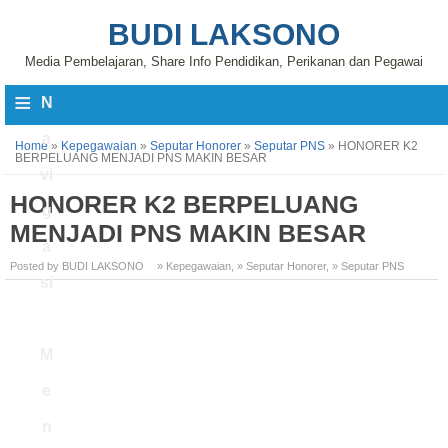
BUDI LAKSONO
Media Pembelajaran, Share Info Pendidikan, Perikanan dan Pegawai
≡
N
a
Home
»
Kepegawaian
»
Seputar Honorer
»
Seputar PNS
»
HONORER K2
BERPELUANG MENJADI PNS MAKIN BESAR
vi
HONORER K2 BERPELUANG
g
MENJADI PNS MAKIN BESAR
a
Posted by BUDI LAKSONO
» Kepegawaian
,
» Seputar Honorer
,
» Seputar PNS
si
M
e
n