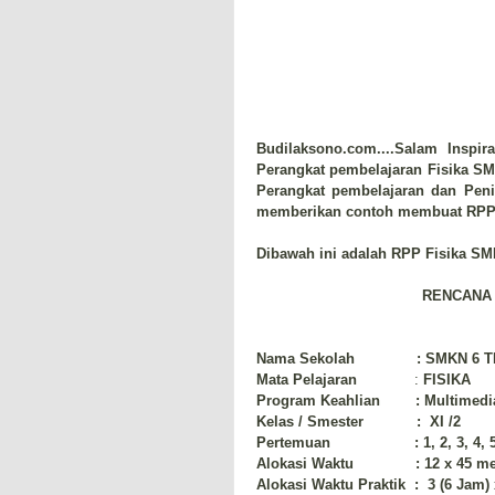
Budilaksono.com....Salam Inspir
Perangkat pembelajaran Fisika SMK
Perangkat pembelajaran dan Peni
memberikan contoh membuat RPP F
Dibawah ini adalah RPP Fisika SMK
RENCANA
Nama Sekolah : SMKN 6 T
Mata Pelajaran
:
FISIKA
Program Keahlian : Multimedia 
Kelas / Smester : XI /2
Pertemuan : 1, 2, 3, 4, 5 
Alokasi Waktu : 12 x 45 me
Alokasi Waktu Praktik : 3 (6 Jam) 