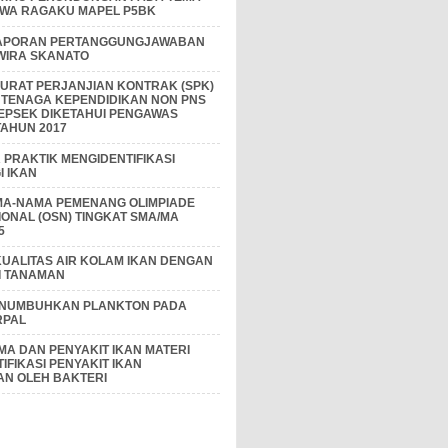
IWA RAGAKU MAPEL P5BK
APORAN PERTANGGUNGJAWABAN
 WIRA SKANATO
I SURAT PERJANJIAN KONTRAK (SPK)
 TENAGA KEPENDIDIKAN NON PNS
EPSEK DIKETAHUI PENGAWAS
AHUN 2017
PRAKTIK MENGIDENTIFIKASI
 IKAN
MA-NAMA PEMENANG OLIMPIADE
IONAL (OSN) TINGKAT SMA/MA
5
KUALITAS AIR KOLAM IKAN DENGAN
I TANAMAN
ENUMBUHKAN PLANKTON PADA
RPAL
A DAN PENYAKIT IKAN MATERI
IFIKASI PENYAKIT IKAN
AN OLEH BAKTERI