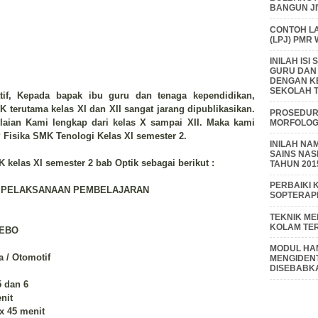
BANGUN J
CONTOH L
(LPJ) PMR
INILAH IS
GURU DAN
DENGAN K
SEKOLAH T
atif, Kepada bapak ibu guru dan tenaga kependidikan,
 terutama kelas XI dan XII sangat jarang dipublikasikan.
PROSEDUR 
laian Kami lengkap dari kelas X sampai XII. Maka kami
MORFOLOGI
isika SMK Tenologi Kelas XI semester 2.
INILAH NA
SAINS NAS
 kelas XI semester 2 bab Optik sebagai berikut :
TAHUN 201
PERBAIKI 
 PELAKSANAAN PEMBELAJARAN
SOPTERAP
TEKNIK M
KOLAM TE
EBO
MODUL HAM
/ Otomotif
MENGIDENT
DISEBABK
dan 6
nit
x 45 menit