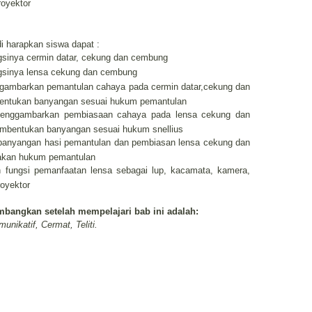
royektor
di harapkan siswa dapat :
ngsinya cermin datar, cekung dan cembung
ngsinya lensa cekung dan cembung
ggambarkan pemantulan cahaya pada cermin datar,cekung dan
entukan banyangan sesuai hukum pemantulan
 menggambarkan pembiasaan cahaya pada lensa cekung dan
mbentukan banyangan sesuai hukum snellius
 banyangan hasi pemantulan dan pembiasan lensa cekung dan
akan hukum pemantulan
n fungsi pemanfaatan lensa sebagai lup, kacamata, kamera,
royektor
mbangkan setelah mempelajari bab ini adalah:
unikatif, Cermat, Teliti.