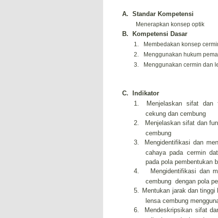
A.
Standar Kompetensi
Menerapkan konsep optik
B.
Kompetensi Dasar
1.
Membedakan konsep cermin
2.
Menggunakan hukum peman
3.
Menggunakan cermin dan l
C.
Indikator
1.
Menjelaskan sifat dan 
cekung dan cembung
2.
Menjelaskan sifat dan fu
cembung
3.
Mengidentifikasi dan m
cahaya pada cermin da
pada pola pembentukan 
4.
Mengidentifikasi dan
cembung dengan pola pe
5.
Mentukan jarak dan tingg
lensa cembung menggun
6.
Mendeskripsikan sifat d