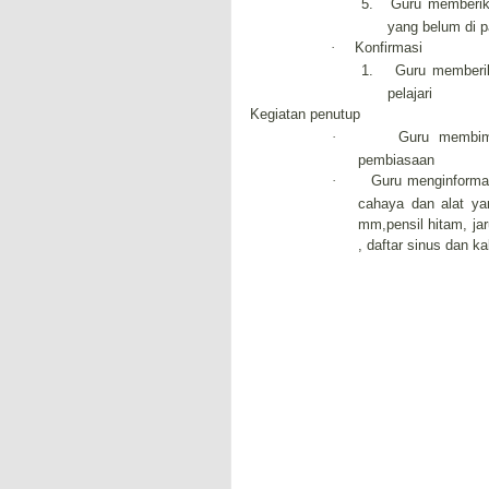
5.
Guru memberik
yang belum di 
·
Konfirmasi
1.
Guru memberik
pelajari
3.
Kegiatan penutup
·
Guru membim
pembiasaan
·
Guru
menginforma
cahaya dan alat yan
mm,pensil hitam, jar
, daftar sinus dan ka