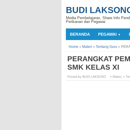
BUDI LAKSON
Media Pembelajaran, Share Info Pend
Perikanan dan Pegawai
BERANDA
PEGAWAI
▼
Home
»
Materi
»
Tentang Guru
»
PERA
PERANGKAT PEMB
SMK KELAS XI
Posted by BUDI LAKSONO
» Materi
,
» Te