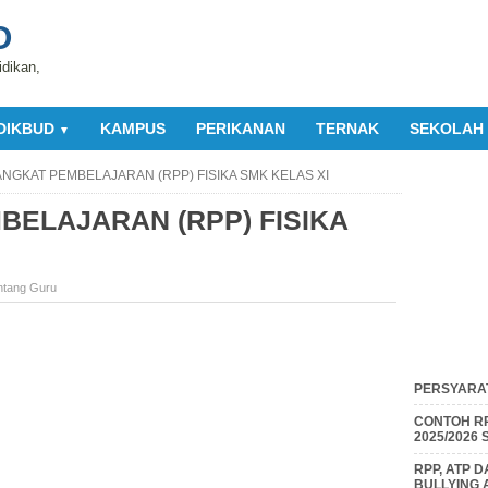
O
idikan,
DIKBUD
KAMPUS
PERIKANAN
TERNAK
SEKOLAH
▼
NGKAT PEMBELAJARAN (RPP) FISIKA SMK KELAS XI
ELAJARAN (RPP) FISIKA
ntang Guru
PERSYARAT
CONTOH RP
2025/2026
RPP, ATP 
BULLYING