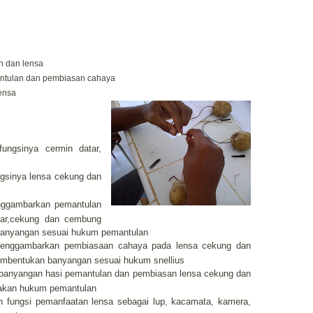
 dan lensa
tulan dan pembiasan cahaya
ensa
fungsinya cermin datar,
ngsinya lensa cekung dan
enggambarkan pemantulan
tar,cekung dan cembung
banyangan sesuai hukum pemantulan
 menggambarkan pembiasaan cahaya pada lensa cekung dan
mbentukan banyangan sesuai hukum snellius
i banyangan hasi pemantulan dan pembiasan lensa cekung dan
akan hukum pemantulan
an fungsi pemanfaatan lensa sebagai lup, kacamata, kamera,