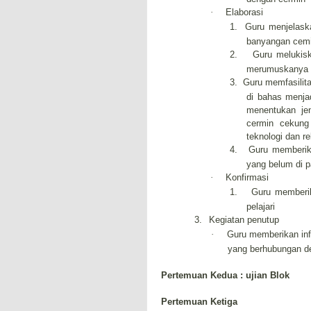
·
Elaborasi
1.
Guru
menjelask
banyangan cemi
2.
Guru melukis
merumuskanya
3.
Guru
memfasilit
di bahas menja
menentukan je
cermin cekun
teknologi dan r
4.
Guru memberik
yang belum di 
·
Konfirmasi
1.
Guru memberik
pelajari
3.
Kegiatan penutup
·
Guru memberikan inf
yang berhubungan de
Pertemuan Kedua : ujian Blok
Pertemuan Ketiga