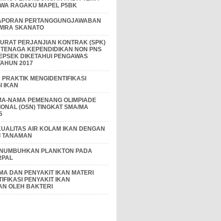
IWA RAGAKU MAPEL P5BK
APORAN PERTANGGUNGJAWABAN
 WIRA SKANATO
I SURAT PERJANJIAN KONTRAK (SPK)
 TENAGA KEPENDIDIKAN NON PNS
EPSEK DIKETAHUI PENGAWAS
AHUN 2017
PRAKTIK MENGIDENTIFIKASI
 IKAN
MA-NAMA PEMENANG OLIMPIADE
IONAL (OSN) TINGKAT SMA/MA
5
KUALITAS AIR KOLAM IKAN DENGAN
I TANAMAN
ENUMBUHKAN PLANKTON PADA
RPAL
A DAN PENYAKIT IKAN MATERI
IFIKASI PENYAKIT IKAN
AN OLEH BAKTERI