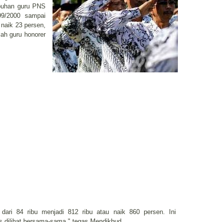
mbuhan guru PNS
99/2000 sampai
naik 23 persen,
ah guru honorer
dari 84 ribu menjadi 812 ribu atau naik 860 persen. Ini
us dilihat bersama-sama," tegas Mendikbud.