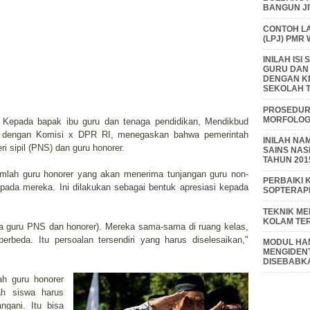
BANGUN J
CONTOH L
(LPJ) PMR
INILAH IS
GURU DAN
DENGAN K
SEKOLAH T
PROSEDUR 
MORFOLOGI
f, Kepada bapak ibu guru dan tenaga pendidikan, Mendikbud
a dengan Komisi x DPR RI, menegaskan bahwa pemerintah
INILAH NA
 sipil (PNS) dan guru honorer.
SAINS NAS
TAHUN 201
lah guru honorer yang akan menerima tunjangan guru non-
PERBAIKI 
ada mereka. Ini dilakukan sebagai bentuk apresiasi kepada
SOPTERAP
TEKNIK M
KOLAM TE
ara guru PNS dan honorer). Mereka sama-sama di ruang kelas,
rbeda. Itu persoalan tersendiri yang harus diselesaikan,"
MODUL HAM
MENGIDENT
DISEBABK
h guru honorer
ah siswa harus
ngani. Itu bisa