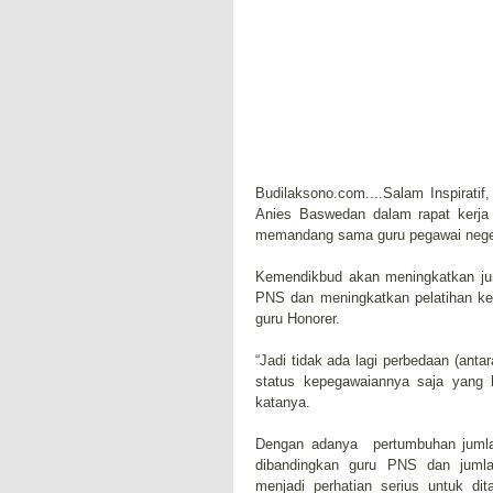
Budilaksono.com....Salam Inspirati
Anies Baswedan dalam rapat kerj
memandang sama guru pegawai negeri
Kemendikbud akan meningkatkan jum
PNS dan meningkatkan pelatihan kep
guru Honorer.
“Jadi tidak ada lagi perbedaan (ant
status kepegawaiannya saja yang be
katanya.
Dengan adanya pertumbuhan jumla
dibandingkan guru PNS dan juml
menjadi perhatian serius untuk dita