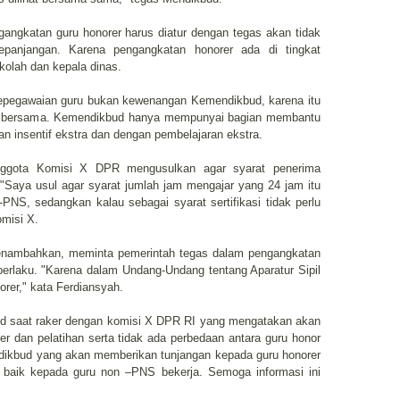
ngkatan guru honorer harus diatur dengan tegas akan tidak
epanjangan. Karena pengangkatan honorer ada di tingkat
ekolah dan kepala dinas.
pegawaian guru bukan kewenangan Kemendikbud, karena itu
ian bersama. Kemendikbud hanya mempunyai bagian membantu
 insentif ekstra dan dengan pembelajaran ekstra.
nggota Komisi X DPR mengusulkan agar syarat penerima
 "Saya usul agar syarat jumlah jam mengajar yang 24 jam itu
-PNS, sedangkan kalau sebagai syarat sertifikasi tidak perlu
omisi X.
enambahkan, meminta pemerintah tegas dalam pengangkatan
berlaku. "Karena dalam Undang-Undang tentang Aparatur Sipil
orer," kata Ferdiansyah.
d saat raker dengan komisi X DPR RI yang mengatakan akan
r dan pelatihan serta tidak ada perbedaan antara guru honor
ikbud yang akan memberikan tunjangan kepada guru honorer
baik kepada guru non –PNS bekerja. Semoga informasi ini