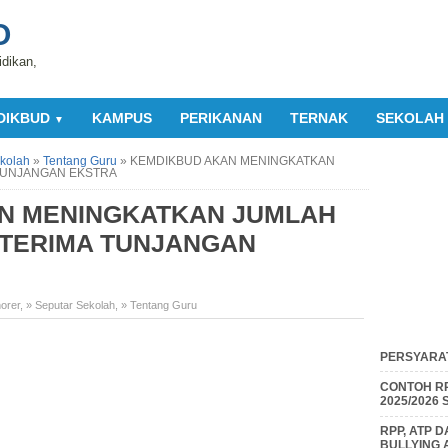
O
idikan,
DIKBUD
KAMPUS
PERIKANAN
TERNAK
SEKOLAH
▼
kolah
»
Tentang Guru
»
KEMDIKBUD AKAN MENINGKATKAN
TUNJANGAN EKSTRA
N MENINGKATKAN JUMLAH
TERIMA TUNJANGAN
orer
,
» Seputar Sekolah
,
» Tentang Guru
PERSYARAT
CONTOH RP
2025/2026
RPP, ATP 
BULLYING