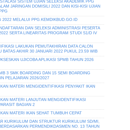
STALASI SISTEM UJIAN SELEKSI AKADEMIK PPG
AM JARINGAN DOMISILI 2022 DAN KISI-KISI UJIAN
 PPG
 2022 MELALUI PPG.KEMDIKBUD.GO.ID
ENDAFTARAN DAN SELEKSI ADMINISTRASI PESERTA
022 SERTA LINEARITAS PROGRAM STUDI S1/D IV
FIKASI LAKUKAN PEMUTAKHIRAN DATA CALON
BATAS AKHIR 30 JANUARI 2022 PUKUL 23.59 WIB
KSESKAN UJICOBA APLIKASI SPMB TAHUN 2026
PMB 3 SMK BOARDING DAN 15 SEMI BOARDING
N PELAJARAN 2026/2027
KAN MATERI MENGIDENTIFIKASI PENYAKIT IKAN
IKAN MATERI LANJUTAN MENGIDENTIFIKASI
PARASIT BAGIAN 2
IKAN MATERI IKAN SEHAT TUMBUH CEPAT
R KURIKULUM DAN STRUKTUR KURIKULUM SD/MI,
 BERDASARKAN PERMENDIKDASMEN NO. 13 TAHUN