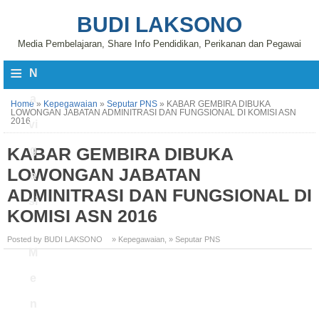
BUDI LAKSONO
Media Pembelajaran, Share Info Pendidikan, Perikanan dan Pegawai
≡
N
a
Home
»
Kepegawaian
»
Seputar PNS
»
KABAR GEMBIRA DIBUKA
LOWONGAN JABATAN ADMINITRASI DAN FUNGSIONAL DI KOMISI ASN
2016
vi
KABAR GEMBIRA DIBUKA
g
LOWONGAN JABATAN
a
ADMINITRASI DAN FUNGSIONAL DI
si
KOMISI ASN 2016
Posted by BUDI LAKSONO
» Kepegawaian
,
» Seputar PNS
M
e
n