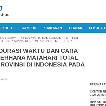
O
idikan,
DIKBUD
KAMPUS
PERIKANAN
TERNAK
SEKOLAH
▼
NILAH JADWAL, DURASI WAKTU DAN CARA AMAN MELIHAT
BELAS PROVINSI DI INDONESIA PADA 9 MARET 2016
 DURASI WAKTU DAN CARA
GERHANA MATAHARI TOTAL
ROVINSI DI INDONESIA PADA
ekolah
PERSYARAT
CONTOH RP
2025/2026
RPP, ATP 
BULLYING