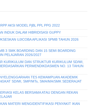
RPP AKSI MODEL PjBL PPL PPG 2022
N INDUK DALAM HIBRIDISASI GUPPY
KSESKAN UJICOBA APLIKASI SPMB TAHUN 2026
PMB 3 SMK BOARDING DAN 15 SEMI BOARDING
N PELAJARAN 2026/2027
R KURIKULUM DAN STRUKTUR KURIKULUM SD/MI,
 BERDASARKAN PERMENDIKDASMEN NO. 13 TAHUN
PENYELENGGARAAN TES KEMAMPUAN AKADEMIK
INGKAT SD/MI, SMP/MTs, SMA/MA/SMK SEDERAJAT
ERVASI KELAS BERSAMA ATAU DENGAN REKAN
ELAJAR
KAN MATERI MENGIDENTIFIKASI PENYAKIT IKAN