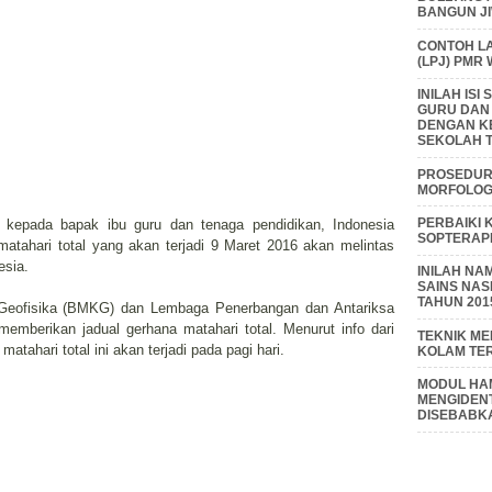
BANGUN J
CONTOH L
(LPJ) PMR
INILAH IS
GURU DAN
DENGAN K
SEKOLAH T
PROSEDUR 
MORFOLOGI
PERBAIKI 
f, kepada bapak ibu guru dan tenaga pendidikan, Indonesia
SOPTERAP
tahari total yang akan terjadi 9 Maret 2016 akan melintas
esia.
INILAH NA
SAINS NAS
TAHUN 201
 Geofisika (BMKG) dan Lembaga Penerbangan dan Antariksa
memberikan jadual gerhana matahari total. Menurut info dari
TEKNIK M
ahari total ini akan terjadi pada pagi hari.
KOLAM TE
MODUL HAM
MENGIDENT
DISEBABK