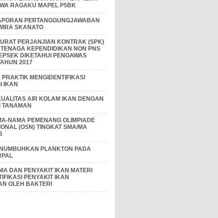
IWA RAGAKU MAPEL P5BK
APORAN PERTANGGUNGJAWABAN
 WIRA SKANATO
I SURAT PERJANJIAN KONTRAK (SPK)
 TENAGA KEPENDIDIKAN NON PNS
EPSEK DIKETAHUI PENGAWAS
AHUN 2017
PRAKTIK MENGIDENTIFIKASI
 IKAN
KUALITAS AIR KOLAM IKAN DENGAN
I TANAMAN
MA-NAMA PEMENANG OLIMPIADE
IONAL (OSN) TINGKAT SMA/MA
5
ENUMBUHKAN PLANKTON PADA
RPAL
A DAN PENYAKIT IKAN MATERI
IFIKASI PENYAKIT IKAN
AN OLEH BAKTERI