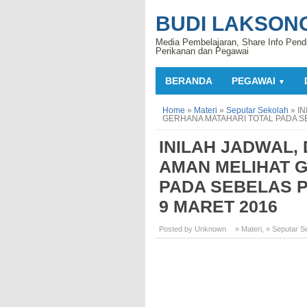
BUDI LAKSON
Media Pembelajaran, Share Info Pend
Perikanan dan Pegawai
BERANDA
PEGAWAI
▼
Home
»
Materi
»
Seputar Sekolah
»
I
GERHANA MATAHARI TOTAL PADA SE
INILAH JADWAL,
AMAN MELIHAT 
PADA SEBELAS P
9 MARET 2016
Posted by Unknown
» Materi
,
» Seputar S