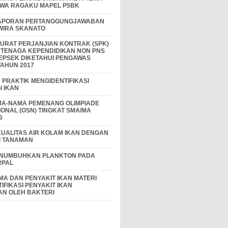
IWA RAGAKU MAPEL P5BK
APORAN PERTANGGUNGJAWABAN
 WIRA SKANATO
I SURAT PERJANJIAN KONTRAK (SPK)
 TENAGA KEPENDIDIKAN NON PNS
EPSEK DIKETAHUI PENGAWAS
AHUN 2017
PRAKTIK MENGIDENTIFIKASI
 IKAN
MA-NAMA PEMENANG OLIMPIADE
IONAL (OSN) TINGKAT SMA/MA
5
KUALITAS AIR KOLAM IKAN DENGAN
I TANAMAN
ENUMBUHKAN PLANKTON PADA
RPAL
A DAN PENYAKIT IKAN MATERI
IFIKASI PENYAKIT IKAN
AN OLEH BAKTERI