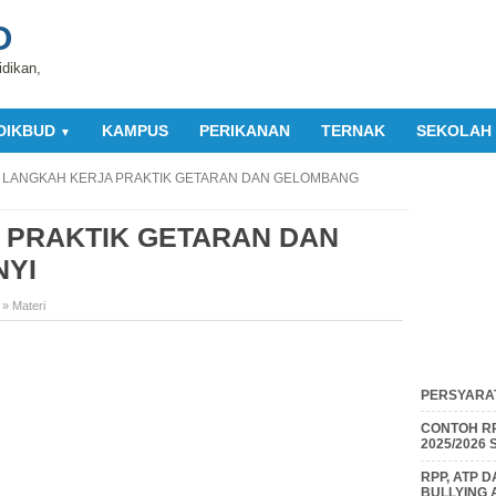
O
idikan,
DIKBUD
KAMPUS
PERIKANAN
TERNAK
SEKOLAH
▼
»
LANGKAH KERJA PRAKTIK GETARAN DAN GELOMBANG
 PRAKTIK GETARAN DAN
YI
,
» Materi
PERSYARAT
CONTOH RP
2025/2026
RPP, ATP 
BULLYING