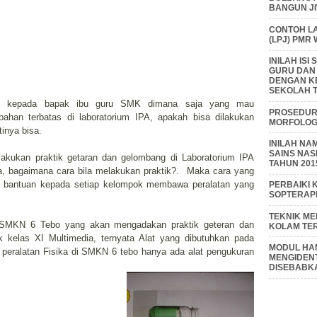
BANGUN J
CONTOH L
(LPJ) PMR
INILAH IS
GURU DAN
DENGAN K
SEKOLAH T
atif, kepada bapak ibu guru SMK dimana saja yang mau
PROSEDUR 
bahan terbatas di laboratorium IPA, apakah bisa dilakukan
MORFOLOGI
inya bisa.
INILAH NA
SAINS NAS
akukan praktik getaran dan gelombang di Laboratorium IPA
TAHUN 201
ada, bagaimana cara bila melakukan praktik?. Maka cara yang
ta bantuan kepada setiap kelompok membawa peralatan yang
PERBAIKI 
SOPTERAP
TEKNIK M
ka SMKN 6 Tebo yang akan mengadakan praktik geteran dan
KOLAM TE
k kelas XI Multimedia, ternyata Alat yang dibutuhkan pada
MODUL HAM
 peralatan Fisika di SMKN 6 tebo hanya ada alat pengukuran
MENGIDENT
DISEBABK