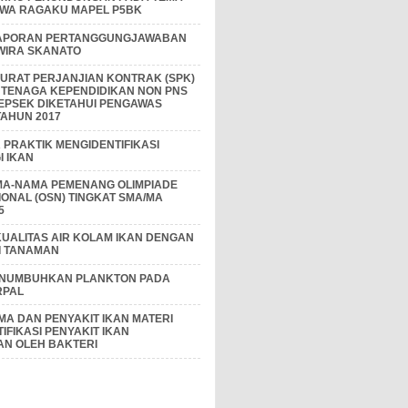
IWA RAGAKU MAPEL P5BK
APORAN PERTANGGUNGJAWABAN
 WIRA SKANATO
I SURAT PERJANJIAN KONTRAK (SPK)
 TENAGA KEPENDIDIKAN NON PNS
EPSEK DIKETAHUI PENGAWAS
AHUN 2017
PRAKTIK MENGIDENTIFIKASI
 IKAN
MA-NAMA PEMENANG OLIMPIADE
IONAL (OSN) TINGKAT SMA/MA
5
KUALITAS AIR KOLAM IKAN DENGAN
I TANAMAN
ENUMBUHKAN PLANKTON PADA
RPAL
A DAN PENYAKIT IKAN MATERI
IFIKASI PENYAKIT IKAN
AN OLEH BAKTERI