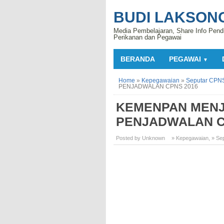
BUDI LAKSON
Media Pembelajaran, Share Info Pend
Perikanan dan Pegawai
BERANDA
PEGAWAI
▼
Home
»
Kepegawaian
»
Seputar CPN
PENJADWALAN CPNS 2016
KEMENPAN MENJ
PENJADWALAN C
Posted by Unknown
» Kepegawaian
,
» Se