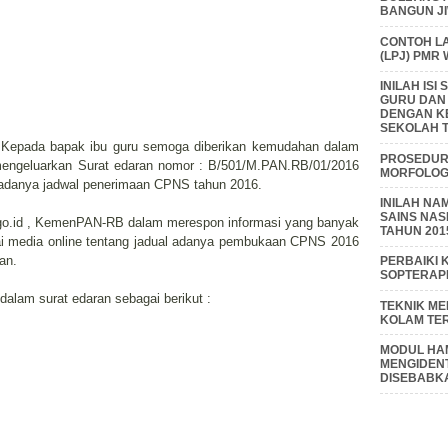
BANGUN J
CONTOH L
(LPJ) PMR
INILAH IS
GURU DAN
DENGAN K
SEKOLAH T
f, Kepada bapak ibu guru semoga diberikan kemudahan dalam
PROSEDUR 
mengeluarkan Surat edaran nomor : B/501/M.PAN.RB/01/2016
MORFOLOGI
 adanya jadwal penerimaan CPNS tahun 2016.
INILAH NA
SAINS NAS
o.id , KemenPAN-RB dalam merespon informasi yang banyak
TAHUN 201
ai media online tentang jadual adanya pembukaan CPNS 2016
an.
PERBAIKI 
SOPTERAP
 dalam surat edaran sebagai berikut :
TEKNIK M
KOLAM TE
MODUL HAM
MENGIDENT
DISEBABK