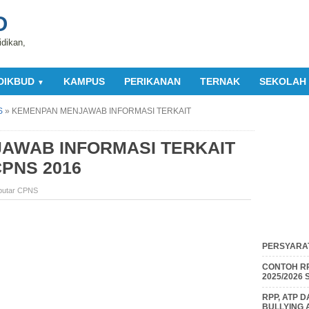
O
idikan,
DIKBUD
KAMPUS
PERIKANAN
TERNAK
SEKOLAH
▼
S
»
KEMENPAN MENJAWAB INFORMASI TERKAIT
AWAB INFORMASI TERKAIT
PNS 2016
putar CPNS
PERSYARAT
CONTOH RP
2025/2026
RPP, ATP 
BULLYING