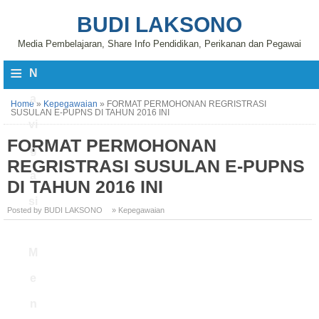
BUDI LAKSONO
Media Pembelajaran, Share Info Pendidikan, Perikanan dan Pegawai
≡
N
a
Home
»
Kepegawaian
»
FORMAT PERMOHONAN REGRISTRASI
SUSULAN E-PUPNS DI TAHUN 2016 INI
vi
FORMAT PERMOHONAN
g
REGRISTRASI SUSULAN E-PUPNS
a
DI TAHUN 2016 INI
si
Posted by BUDI LAKSONO
» Kepegawaian
M
e
n