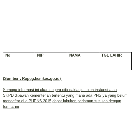
No
NIP
NAMA
TGL LAHIR
(Sumber : Ropeg.kemkes.go.id)
Semoga informasi ini akan segera ditindaklanjuti oleh instansi atau
SKPD dibawah kementerian tertentu yang mana ada PNS ya yang belum
mendaftar di e-PUPNS 2015,dapat lakukan pedataan susulan dengan
format ini