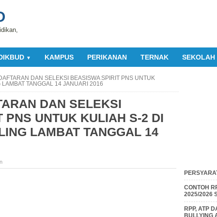
O
idikan,
DIKBUD
KAMPUS
PERIKANAN
TERNAK
SEKOLAH
▼
DAFTARAN DAN SELEKSI BEASISWA SPIRIT PNS UNTUK
G LAMBAT TANGGAL 14 JANUARI 2016
TARAN DAN SELEKSI
 PNS UNTUK KULIAH S-2 DI
LING LAMBAT TANGGAL 14
n
PERSYARAT
CONTOH RP
2025/2026
RPP, ATP 
BULLYING