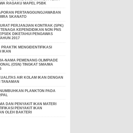
IWA RAGAKU MAPEL P5BK
APORAN PERTANGGUNGJAWABAN
 WIRA SKANATO
I SURAT PERJANJIAN KONTRAK (SPK)
 TENAGA KEPENDIDIKAN NON PNS
EPSEK DIKETAHUI PENGAWAS
AHUN 2017
PRAKTIK MENGIDENTIFIKASI
 IKAN
MA-NAMA PEMENANG OLIMPIADE
IONAL (OSN) TINGKAT SMA/MA
5
KUALITAS AIR KOLAM IKAN DENGAN
I TANAMAN
ENUMBUHKAN PLANKTON PADA
RPAL
A DAN PENYAKIT IKAN MATERI
IFIKASI PENYAKIT IKAN
AN OLEH BAKTERI