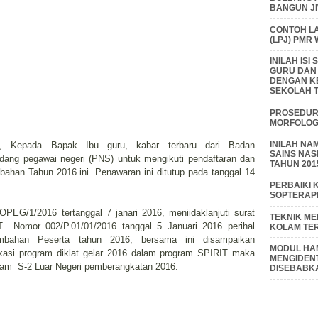
BANGUN J
CONTOH L
(LPJ) PMR
INILAH IS
GURU DAN
DENGAN K
SEKOLAH T
PROSEDUR 
MORFOLOGI
INILAH NA
atif, Kepada Bapak Ibu guru, kabar terbaru dari Badan
SAINS NAS
ng pegawai negeri (PNS) untuk mengikuti pendaftaran dan
TAHUN 201
ahan Tahun 2016 ini. Penawaran ini ditutup pada tanggal 14
PERBAIKI 
SOPTERAP
PEG/1/2016 tertanggal 7 janari 2016, meniidaklanjuti surat
TEKNIK M
T Nomor 002/P.01/01/2016 tanggal 5 Januari 2016 perihal
KOLAM TE
bahan Peserta tahun 2016, bersama ini disampaikan
MODUL HAM
kasi program diklat gelar 2016 dalam program SPIRIT maka
MENGIDENT
ram S-2 Luar Negeri pemberangkatan 2016.
DISEBABK