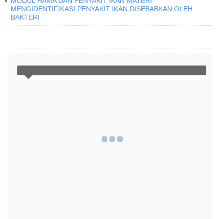
MODUL HAMA DAN PENYAKIT IKAN MATERI
MENGIDENTIFIKASI PENYAKIT IKAN DISEBABKAN OLEH
BAKTERI