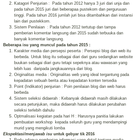
Katagori Penjurian :
Pada tahun 2012 hanya 3 juri dari unja dan
pada tahun 2015 juri dari beberapaa pustekom dan perguruuan
tinggi. Pada tahun 2016 jumlah juri bisa ditambahkan dari instansi
lain dari pustekkom.
Sistem Penilaian
: Pada tahun 2012 tertutup dan tampa
pemberian komentar langsung dan 2015 sudah terbuuka dan
banyak komentar langsung.
Beberapa isu yang muncul pada tahun 2015 :
Karakter media dan persepsi peserta : Persepsi blog dan web itu
berbeda. Untuk blog itu sebagai diari dari guru sedangkan website
buukan sebagai diari guru tetapi sepeknya atau wawasan yang
lebih luas daripada jangkauannya dari blog.
Originalitas media : Originalitas web yang ideal tergantung pada
kepadatan sebuah berita atau kepadatan konten tersedia
Point (Indikator) penjurian : Poin penilaian blog dan web harus
berbeda
Sistem seleksi didaerah : Kebanyak didaerah masih dilakukan
secara petunjukan, maka didaerah harus dilakukan perubahan
seleksi terlebih dahulu
Optmalisasi kegiatan pada hari H : Harusnya panitia lakukan
pembuatan workshop
kepada seluruh guru yang mendampingi
murid yang mengikuti lomba
Ekspektasi/menjawab isu
untuk gebyar tik 2016
Perlu adanya pemberian informasi yang detail tentang media