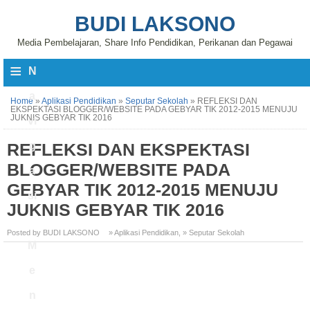
BUDI LAKSONO
Media Pembelajaran, Share Info Pendidikan, Perikanan dan Pegawai
≡
N
a
Home
»
Aplikasi Pendidikan
»
Seputar Sekolah
»
REFLEKSI DAN
EKSPEKTASI BLOGGER/WEBSITE PADA GEBYAR TIK 2012-2015 MENUJU
JUKNIS GEBYAR TIK 2016
vi
REFLEKSI DAN EKSPEKTASI
g
BLOGGER/WEBSITE PADA
a
GEBYAR TIK 2012-2015 MENUJU
si
JUKNIS GEBYAR TIK 2016
Posted by BUDI LAKSONO
» Aplikasi Pendidikan
,
» Seputar Sekolah
M
e
n