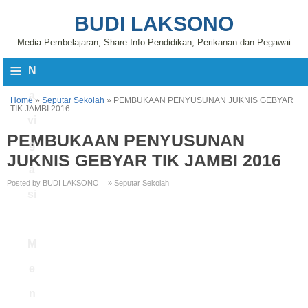
BUDI LAKSONO
Media Pembelajaran, Share Info Pendidikan, Perikanan dan Pegawai
≡
N
a
Home
»
Seputar Sekolah
»
PEMBUKAAN PENYUSUNAN JUKNIS GEBYAR
TIK JAMBI 2016
vi
PEMBUKAAN PENYUSUNAN
g
JUKNIS GEBYAR TIK JAMBI 2016
a
Posted by BUDI LAKSONO
» Seputar Sekolah
si
M
e
n