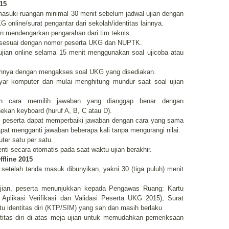
15
emasuki ruangan minimal 30 menit sebelum jadwal ujian dengan
online/surat pengantar dari sekolah/identitas lainnya.
an mendengarkan pengarahan dari tim teknis.
ne sesuai dengan nomor peserta UKG dan NUPTK.
jian online selama 15 menit menggunakan soal ujicoba atau
uhnya dengan mengakses soal UKG yang disediakan.
ayar komputer dan mulai menghitung mundur saat soal ujian
an cara memilih jawaban yang dianggap benar dengan
an keyboard (huruf A, B, C atau D).
ban, peserta dapat memperbaiki jawaban dengan cara yang sama
dapat mengganti jawaban beberapa kali tanpa mengurangi nilai.
ter satu per satu.
nti secara otomatis pada saat waktu ujian berakhir.
fline 2015
setelah tanda masuk dibunyikan, yakni 30 (tiga puluh) menit
jian, peserta menunjukkan kepada Pengawas Ruang: Kartu
 Aplikasi Verifikasi dan Validasi Peserta UKG 2015), Surat
tu identitas diri (KTP/SIM) yang sah dan masih berlaku
titas diri di atas meja ujian untuk memudahkan pemeriksaan