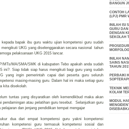
BANGUN J
CONTOH L
(LPJ) PMR
INILAH IS
GURU DAN
DENGAN K
SEKOLAH T
if, kepada bapak ibu guru waktu ujian kompetensi guru sudah
PROSEDUR 
 mengikuti UKG yang diselenggarakan secara nasional tahun
MORFOLOGI
Semoga pelaksanaan UKG 2015 lancar.
INILAH NA
SAINS NAS
MP/MTs/MA/SMA/SMK di kabupaten Tebo apakah anda sudah
TAHUN 201
 ini?. Siap tidak siap harus mengikuti bagi guru yang sudah
G yang ingin pemerintah capai dari peserta guru seluruh
PERBAIKI 
SOPTERAP
mpetensi masing-masing guru. Dalam hal ini maka setiap guru
 kita disekolah.
TEKNIK M
KOLAM TE
 belum tuntas yang disyaratkan oleh kemendikbud maka akan
MODUL HAM
i pendamingan atau pelatihan guru tesebut. Selanjutkan guru
MENGIDENT
a pelajaran dan jenjang pendidikan tempat mengajar
DISEBABK
kur dua dari empat kompetensi guru yakni kompetensi
luruhan kompetensi guru termasuk kompetensi sosial dan