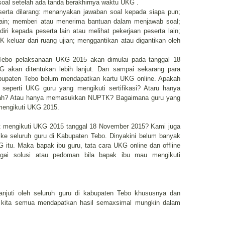
soal setelah ada tanda berakhirnya waktu UKG .
erta dilarang: menanyakan jawaban soal kepada siapa pun;
lain; memberi atau menerima bantuan dalam menjawab soal;
iri kepada peserta lain atau melihat pekerjaan peserta lain;
keluar dari ruang ujian; menggantikan atau digantikan oleh
 Tebo pelaksanaan UKG 2015 akan dimulai pada tanggal 18
 akan ditentukan lebih lanjut. Dan sampai sekarang para
bupaten Tebo belum mendapatkan kartu UKG online. Apakah
 seperti UKG guru yang mengikuti sertifikasi? Ataru hanya
olah? Atau hanya memasukkan NUPTK? Bagaimana guru yang
mengikuti UKG 2015.
t mengikuti UKG 2015 tanggal 18 November 2015? Kami juga
 ke seluruh guru di Kabupaten Tebo. Dinyakini belum banyak
 itu. Maka bapak ibu guru, tata cara UKG online dan offline
agai solusi atau pedoman bila bapak ibu mau mengikuti
lanjuti oleh seluruh guru di kabupaten Tebo khususnya dan
kita semua mendapatkan hasil semaxsimal mungkin dalam