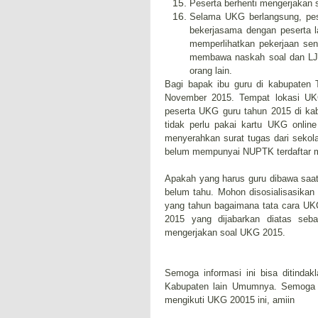
Peserta berhenti mengerjakan 
Selama UKG berlangsung, pes
bekerjasama dengan peserta 
memperlihatkan pekerjaan send
membawa naskah soal dan LJK 
orang lain.
Bagi bapak ibu guru di kabupaten
November 2015. Tempat lokasi UKG
peserta UKG guru tahun 2015 di ka
tidak perlu pakai kartu UKG online
menyerahkan surat tugas dari sek
belum mempunyai NUPTK terdaftar 
Apakah yang harus guru dibawa saa
belum tahu. Mohon disosialisasikan
yang tahun bagaimana tata cara UKG
2015 yang dijabarkan diatas seb
mengerjakan soal UKG 2015.
Semoga informasi ini bisa ditindak
Kabupaten lain Umumnya. Semoga 
mengikuti UKG 20015 ini, amiin