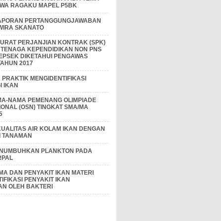
IWA RAGAKU MAPEL P5BK
APORAN PERTANGGUNGJAWABAN
 WIRA SKANATO
I SURAT PERJANJIAN KONTRAK (SPK)
 TENAGA KEPENDIDIKAN NON PNS
EPSEK DIKETAHUI PENGAWAS
AHUN 2017
PRAKTIK MENGIDENTIFIKASI
 IKAN
MA-NAMA PEMENANG OLIMPIADE
IONAL (OSN) TINGKAT SMA/MA
5
KUALITAS AIR KOLAM IKAN DENGAN
I TANAMAN
ENUMBUHKAN PLANKTON PADA
RPAL
A DAN PENYAKIT IKAN MATERI
IFIKASI PENYAKIT IKAN
AN OLEH BAKTERI