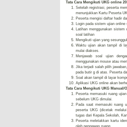
Tata Cara Mengikuti UKG online 20
Setelah registrasi, peserta m
menunjukkan Kartu Peserta UKG 
Peserta mengisi daftar hadir d
Login pada sistem ujian onli
Latihan menggunakan sistem u
soal latihan
Mengikuti ujian yang sesungg
Waktu ujian akan tampil di l
mulai diakses.
Menjawab soal ujian deng
menggunakan mouse atau menek
Jika terjadi salah pilih jawa
pada butir g di atas. Peserta 
Soal akan tampil di layar kompu
Aplikasi UKG online akan berhe
Tata Cara Mengikuti UKG Manual/Of
Peserta memasuki ruang ujian 
sebelum UKG dimulai.
Pada saat memasuki ruang u
peserta UKG (dicetak melalui
tugas dari Kepala Sekolah, Kar
Peserta meletakkan kartu iden
oleh pengawas ruang.