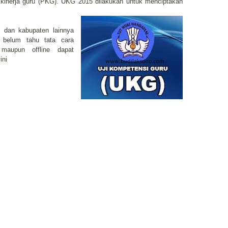
an kinerja guru (PKG). UKG 2015 dilakukan untuk menciptakan
 dan kabupaten lainnya
belum tahu tata cara
maupun offline dapat
ini