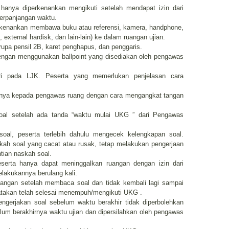
 hanya diperkenankan mengikuti setelah mendapat izin dari
perpanjangan waktu.
perkenankan membawa buku atau referensi, kamera, handphone,
, external hardisk, dan lain-lain) ke dalam ruangan ujian.
rupa pensil 2B, karet penghapus, dan penggaris.
dengan menggunakan ballpoint yang disediakan oleh pengawas
diri pada LJK. Peserta yang memerlukan penjelasan cara
tanya kepada pengawas ruang dengan cara mengangkat tangan
oal setelah ada tanda “waktu mulai UKG ” dari Pengawas
oal, peserta terlebih dahulu mengecek kelengkapan soal.
ah soal yang cacat atau rusak, tetap melakukan pengerjaan
tian naskah soal.
erta hanya dapat meninggalkan ruangan dengan izin dari
elakukannya berulang kali.
angan setelah membaca soal dan tidak kembali lagi sampai
yatakan telah selesai menempuh/mengikuti UKG .
engerjakan soal sebelum waktu berakhir tidak diperbolehkan
lum berakhirnya waktu ujian dan dipersilahkan oleh pengawas