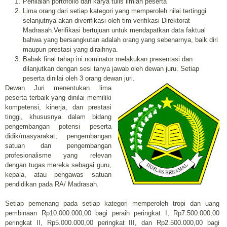
Penilaian portofolio dan karya tulis ilmiah peserta
Lima orang dari setiap kategori yang memperoleh nilai tertinggi
selanjutnya akan diverifikasi oleh tim verifikasi Direktorat
Madrasah.Verifikasi bertujuan untuk mendapatkan data faktual
bahwa yang bersangkutan adalah orang yang sebenarnya, baik diri
maupun prestasi yang diraihnya.
Babak final tahap ini nominator melakukan presentasi dan
dilanjutkan dengan sesi tanya jawab oleh dewan juru. Setiap
peserta dinilai oleh 3 orang dewan juri.
Dewan Juri menentukan lima
peserta terbaik yang dinilai memiliki
kompetensi, kinerja, dan prestasi
tinggi, khususnya dalam bidang
pengembangan potensi peserta
didik/masyarakat, pengembangan
satuan dan pengembangan
profesionalisme yang relevan
dengan tugas mereka sebagai guru,
kepala, atau pengawas satuan
pendidikan pada RA/ Madrasah.
Setiap pemenang pada setiap kategori memperoleh tropi dan uang
pembinaan Rp10.000.000,00 bagi peraih peringkat I, Rp7.500.000,00
peringkat II, Rp5.000.000,00 peringkat III, dan Rp2.500.000,00 bagi