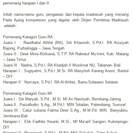
pemenang harapan I dan II.
Inilah nama-nama guru, pengawas dan kepala madrasah yang menang
Pada Ajang kompetensi yang digelar oleh Dirjen Pembiina Madrasah
adalah :
Pemenang Katagori Guru RA :
Juara I : Raudhatul Athfal (RA), Siti Khasiroh, S.Pd.I. RA Aisyiyah
Bajong, Purbalingga – Jawa Tengah
Juara II : Dewi Mora Rizkiana, S.T.P. RA Rabiatul Mu’mini, Kab. Malang
– Jawa Timur
Juara III : Nadira, S.Pd.I. RA Khadjah II Muslimat NU, Tabanan- Bali
Harapan I : Sugiyatmi, S.Pd.I.,M.Si. RA Masyitoh Karang Anom, Bantul
– DIY
Harapan II : Nurcaya, S.Pd.I. RA Al-Ikhlas, Barru-Sulawesi Selatan.
Pemenang Katagori Guru MI :
Juara I : Siti Maryati, S.Pd., M.Si. MI An Nasriyah, Rembang-Jateng
Juara II : Paizalludin, S.Ag., M.Pd.I. MIN Teladan, Palembang, Sumsel
Juara III : Catur suliana Fatma Dewi S.Ag., M.M.Pd. MIN Banyubiru,
Jembrana-Bali
Harapan I : Etik Fadhila Ihsanti, M.Si., MI Ma’arif Sangon, Kulonprogo-
DIY
Harapan II : Rismawati, S.Pd.I., M.Pd. MIS To’kalulu, Tator-Sulsel.