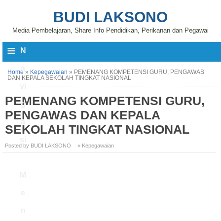
BUDI LAKSONO
Media Pembelajaran, Share Info Pendidikan, Perikanan dan Pegawai
≡
N
a
Home
»
Kepegawaian
»
PEMENANG KOMPETENSI GURU, PENGAWAS
DAN KEPALA SEKOLAH TINGKAT NASIONAL
vi
PEMENANG KOMPETENSI GURU,
g
PENGAWAS DAN KEPALA
a
SEKOLAH TINGKAT NASIONAL
si
Posted by BUDI LAKSONO
» Kepegawaian
M
e
n