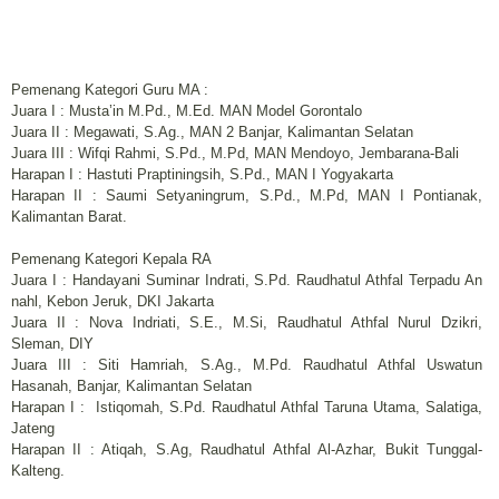
Pemenang Kategori Guru MA :
Juara I : Musta’in M.Pd., M.Ed. MAN Model Gorontalo
Juara II : Megawati, S.Ag., MAN 2 Banjar, Kalimantan Selatan
Juara III : Wifqi Rahmi, S.Pd., M.Pd, MAN Mendoyo, Jembarana-Bali
Harapan I : Hastuti Praptiningsih, S.Pd., MAN I Yogyakarta
Harapan II : Saumi Setyaningrum, S.Pd., M.Pd, MAN I Pontianak,
Kalimantan Barat.
Pemenang Kategori Kepala RA
Juara I : Handayani Suminar Indrati, S.Pd. Raudhatul Athfal Terpadu An
nahl, Kebon Jeruk, DKI Jakarta
Juara II : Nova Indriati, S.E., M.Si, Raudhatul Athfal Nurul Dzikri,
Sleman, DIY
Juara III : Siti Hamriah, S.Ag., M.Pd. Raudhatul Athfal Uswatun
Hasanah, Banjar, Kalimantan Selatan
Harapan I : Istiqomah, S.Pd. Raudhatul Athfal Taruna Utama, Salatiga,
Jateng
Harapan II : Atiqah, S.Ag, Raudhatul Athfal Al-Azhar, Bukit Tunggal-
Kalteng.