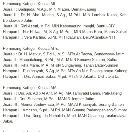
Pemenang Kategori Kepala MI :
Juara I : Badrijuda, M.Ag., MIN Mlaten, Demak-Jateng
Juara II : Dr. H. Abd. Muhith, S.Ag., M.Pd.I. MIN Lombok Kulon, Kab.
Bondowoso-Jatim
Juara III : Rini Astuti, M.Pd. MIN Kebonagung Imogiri, Bantul-DIY
Harapan I : Nur Ridwati M, S.Ag, M.Pd.I, MIN Maros Baru, Maros-Sulsel
Harapan II : Vera Kartina, S.Pd. MI Hidatullah, Belu/Atambua-NTT.
Pemenang Kategori Kepala MTs.
Juara I : Dr. H. Matkur, S.Pd.I., M.Si. MTs At Taqwa, Bondowoso-Jatim
Juara II : Mappataliang, S.Pd., M.A. MTsN Konawe Selatan, Sultra
Juara III : Rika Maria, M.A. MTsN Sungayang, Tanah Datar-Sumsel
Harapan I : Rus’ansyah, S.Ag.,M.Pd. MTs An Nur, Palangkaraya-Kalteng
Harapan II : Drs. Ahmad Sakur, M.pd. MTsN 9 Jakarta, DKI Jakarta.
Pemenang Kategori Kepala MA :
Juara I : Drs. Ah. Adib Al Arif, M.Ag. MA Tarbiyatul Banin, Pati-Jateng
Juara II : Drs. Suharno, M.Pd.I. MAN 3 Jember-Jatim
Juara III : Momon Andriwinata, M.Pd. MA Al Khaeriyah, Serang-Banten
Harapan I : Amrizon, S.pd., M.Pd. MAN Gunung Padangpanjang-Sumbar
Harapan II : Dra. Neng Ida Nurhalida, M.pd, MAN Cipasung Tasikmalaya-
Jabar.