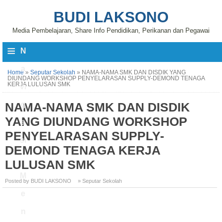
BUDI LAKSONO
Media Pembelajaran, Share Info Pendidikan, Perikanan dan Pegawai
≡
N
a
Home
»
Seputar Sekolah
»
NAMA-NAMA SMK DAN DISDIK YANG
DIUNDANG WORKSHOP PENYELARASAN SUPPLY-DEMOND TENAGA
KERJA LULUSAN SMK
vi
NAMA-NAMA SMK DAN DISDIK
g
YANG DIUNDANG WORKSHOP
a
PENYELARASAN SUPPLY-
si
DEMOND TENAGA KERJA
LULUSAN SMK
M
Posted by BUDI LAKSONO
» Seputar Sekolah
e
n