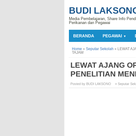
BUDI LAKSON
Media Pembelajaran, Share Info Pend
Perikanan dan Pegawai
BERANDA
PEGAWAI
▼
Home
»
Seputar Sekolah
»
LEWAT AJ
TAJAM
LEWAT AJANG OP
PENELITIAN MEN
Posted by BUDI LAKSONO
» Seputar Sek