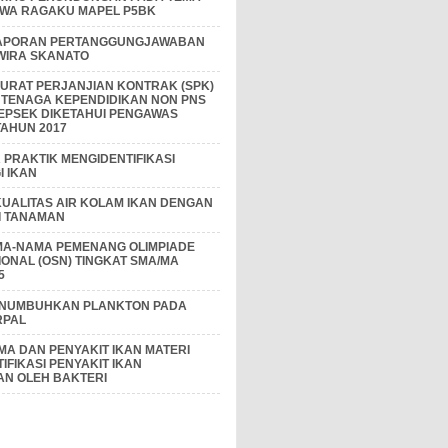
IWA RAGAKU MAPEL P5BK
APORAN PERTANGGUNGJAWABAN
 WIRA SKANATO
I SURAT PERJANJIAN KONTRAK (SPK)
 TENAGA KEPENDIDIKAN NON PNS
EPSEK DIKETAHUI PENGAWAS
AHUN 2017
PRAKTIK MENGIDENTIFIKASI
 IKAN
KUALITAS AIR KOLAM IKAN DENGAN
I TANAMAN
MA-NAMA PEMENANG OLIMPIADE
IONAL (OSN) TINGKAT SMA/MA
5
ENUMBUHKAN PLANKTON PADA
RPAL
A DAN PENYAKIT IKAN MATERI
IFIKASI PENYAKIT IKAN
AN OLEH BAKTERI