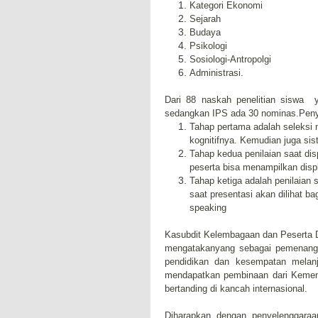
Kategori Ekonomi
Sejarah
Budaya
Psikologi
Sosiologi-Antropolgi
Administrasi.
Dari 88 naskah penelitian siswa 
sedangkan IPS ada 30 nominas.Penye
Tahap pertama adalah seleksi n
kognitifnya. Kemudian juga sist
Tahap kedua penilaian saat di
peserta bisa menampilkan displ
Tahap ketiga adalah penilaian 
saat presentasi akan dilihat 
speaking
Kasubdit Kelembagaan dan Peserta 
mengatakanyang sebagai pemenang 
pendidikan dan kesempatan melanj
mendapatkan pembinaan dari Kemen
bertanding di kancah internasional.
Diharapkan dengan penyelenggaraa