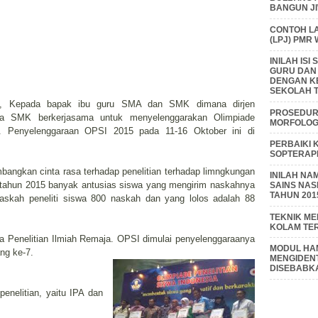
BANGUN J
CONTOH L
(LPJ) PMR
INILAH IS
GURU DAN
DENGAN K
SEKOLAH T
ratif, Kepada bapak ibu guru SMA dan SMK dimana dirjen
PROSEDUR 
 SMK berkerjasama untuk menyelenggarakan Olimpiade
MORFOLOGI
). Penyelenggaraan OPSI 2015 pada 11-16 Oktober ini di
PERBAIKI 
SOPTERAP
ngkan cinta rasa terhadap penelitian terhadap limngkungan
INILAH NA
tahun 2015 banyak antusias siswa yang mengirim naskahnya
SAINS NAS
TAHUN 201
naskah peneliti siswa 800 naskah dan yang lolos adalah 88
TEKNIK M
KOLAM TE
 Penelitian Ilmiah Remaja. OPSI dimulai penyelenggaraanya
MODUL HAM
ng ke-7.
MENGIDENT
DISEBABK
nelitian, yaitu IPA dan