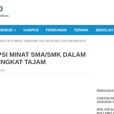
O
idikan,
DIKBUD
KAMPUS
PERIKANAN
TERNAK
SEKOLAH
▼
ANG OPSI MINAT SMA/SMK DALAM PENELITIAN MENINGKAT
SI MINAT SMA/SMK DALAM
INGKAT TAJAM
olah
PERSYARAT
CONTOH RP
2025/2026
RPP, ATP 
BULLYING