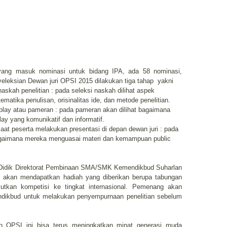
yang masuk nominasi untuk bidang IPA, ada 58 nominasi,
leksian Dewan juri OPSI 2015 dilakukan tiga tahap yakni
askah penelitian : pada seleksi naskah dilihat aspek
ematika penulisan, orisinalitas ide, dan metode penelitian.
splay atau pameran : pada pameran akan dilihat bagaimana
ay yang komunikatif dan informatif.
saat peserta melakukan presentasi di depan dewan juri : pada
bagaimana mereka menguasai materi dan kemampuan public
Didik Direktorat Pembinaan SMA/SMK Kemendikbud Suharlan
akan mendapatkan hadiah yang diberikan berupa tabungan
utkan kompetisi ke tingkat internasional. Pemenang akan
dikbud untuk melakukan penyempurnaan penelitian sebelum
n OPSI ini bisa terus meningkatkan minat generasi muda