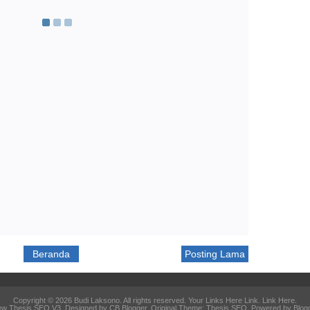
Beranda
Posting Lama
Copyright ©
2026
Budi Laksono
. All rights reserved. Your Links Here
Link
.
Link Here
.
w Thesis SEO V3
. Designed by
CB Blogger
. Original Theme:
Thesis SEO
. Powered by Blog