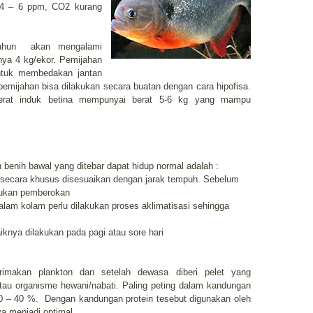
,4 – 6 ppm, CO2 kurang
tahun akan mengalami
nya 4 kg/ekor. Pemijahan
untuk membedakan jantan
pemijahan bisa dilakukan secara buatan dengan cara hipofisa.
berat induk betina mempunyai berat 5-6 kg yang mampu
 benih bawal yang ditebar dapat hidup normal adalah :
 secara khusus disesuaikan dengan jarak tempuh. Sebelum
akukan pemberokan
lam kolam perlu dilakukan proses aklimatisasi sehingga
iknya dilakukan pada pagi atau sore hari
imakan plankton dan setelah dewasa diberi pelet yang
tau organisme hewani/nabati. Paling peting dalam kandungan
0 – 40 %. Dengan kandungan protein tesebut digunakan oleh
a menjadi optimal.