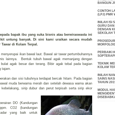
BANGUN J
CONTOH L
(LPJ) PMR
INILAH IS
GURU DAN
DENGAN K
SEKOLAH T
, kepada bapak ibu yang suka bisnis atau berwiraswasta ini
kit untung banyak. Di sini kami uraikan secara mudah
PROSEDUR 
 Tawar di Kolam Terpal.
MORFOLOGI
PERBAIKI 
i menyerupai ikan bawal laut. Bawal air tawar pertumbuhannya
SOPTERAP
jenis lainnya. Bentuk tubuh bawal agak memanjang dengan
TEKNIK M
bulat agak besar dan terang. Bibir agak tebal pada bagian
KOLAM TE
g tajam.
INILAH NA
perakan dan sisi tubuhnya terdapat bercak hitam. Pada bagian
SAINS NAS
TAHUN 201
bawal muda berwarna merah dan setelah dewasa warna akan
kebelakang, sirip dubur dan perut terpisah serta sirip ekor
MODUL HAM
MENGIDENT
DISEBABK
perairan DO (Kandungan
 ppm. CO2 (kandungan
Kadar yang baik untuk