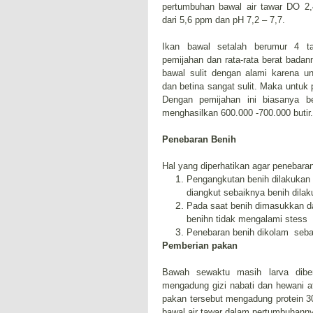
pertumbuhan bawal air tawar DO 2
dari 5,6 ppm dan pH 7,2 – 7,7.
Ikan bawal setalah berumur 4 
pemijahan dan rata-rata berat badan
bawal sulit dengan alami karena 
dan betina sangat sulit. Maka untuk 
Dengan pemijahan ini biasanya 
menghasilkan 600.000 -700.000 butir.
Penebaran Benih
Hal yang diperhatikan agar penebaran
Pengangkutan benih dilakukan
diangkut sebaiknya benih dil
Pada saat benih dimasukkan da
benihn tidak mengalami stess
Penebaran benih dikolam
seba
Pemberian pakan
Bawah sewaktu masih larva diber
mengadung gizi nabati dan hewani a
pakan tersebut mengadung protein 3
bawal air tawar dalam pertumbuhanny