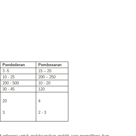
Pendederan
Pembesaran
3 -5
15 – 20
10 - 25
200 – 250
200 - 500
10 - 20
30 - 45
120
20
4
3
2 - 3
i referensi untuk melaksanakan praktik cara memelihara ikan