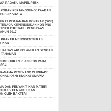
IWA RAGAKU MAPEL P5BK
APORAN PERTANGGUNGJAWABAN
 WIRA SKANATO
I SURAT PERJANJIAN KONTRAK (SPK)
 TENAGA KEPENDIDIKAN NON PNS
EPSEK DIKETAHUI PENGAWAS
AHUN 2017
PRAKTIK MENGIDENTIFIKASI
 IKAN
KUALITAS AIR KOLAM IKAN DENGAN
I TANAMAN
ENUMBUHKAN PLANKTON PADA
RPAL
MA-NAMA PEMENANG OLIMPIADE
IONAL (OSN) TINGKAT SMA/MA
5
A DAN PENYAKIT IKAN MATERI
IFIKASI PENYAKIT IKAN
AN OLEH BAKTERI