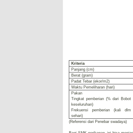
Kriteria
Panjang (cm)
Berat (gram)
Padat Tebar (ekor/m
2
)
Waktu Pemeliharan (hari)
Pakan
Tingkat pemberian (% dari Bobot
keseluruhan)
Frekuensi pemberian (kali dlm
sehari)
(Referensi dari Penebar swadaya)
Bagi SMK perikanan, ini bisa menjad