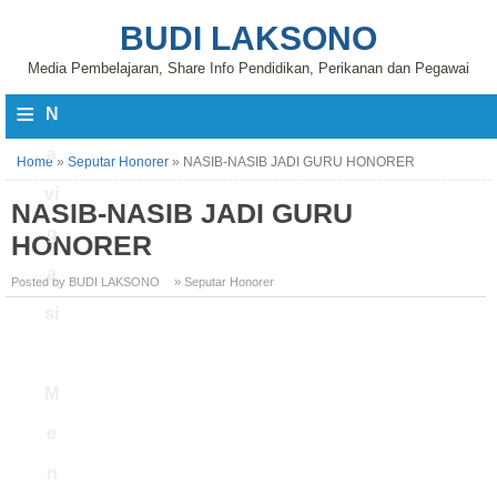
BUDI LAKSONO
Media Pembelajaran, Share Info Pendidikan, Perikanan dan Pegawai
≡
N
a
Home
»
Seputar Honorer
»
NASIB-NASIB JADI GURU HONORER
vi
NASIB-NASIB JADI GURU
g
HONORER
a
Posted by BUDI LAKSONO
» Seputar Honorer
si
M
e
n