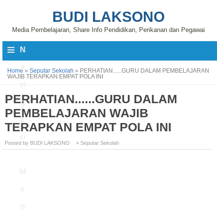
BUDI LAKSONO
Media Pembelajaran, Share Info Pendidikan, Perikanan dan Pegawai
≡
N
a
Home
»
Seputar Sekolah
»
PERHATIAN......GURU DALAM PEMBELAJARAN
WAJIB TERAPKAN EMPAT POLA INI
vi
PERHATIAN......GURU DALAM
g
PEMBELAJARAN WAJIB
a
TERAPKAN EMPAT POLA INI
si
Posted by BUDI LAKSONO
» Seputar Sekolah
M
e
n