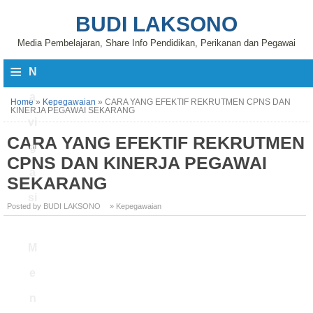
BUDI LAKSONO
Media Pembelajaran, Share Info Pendidikan, Perikanan dan Pegawai
≡
N
a
Home
»
Kepegawaian
»
CARA YANG EFEKTIF REKRUTMEN CPNS DAN
KINERJA PEGAWAI SEKARANG
vi
CARA YANG EFEKTIF REKRUTMEN
g
CPNS DAN KINERJA PEGAWAI
a
SEKARANG
si
Posted by BUDI LAKSONO
» Kepegawaian
M
e
n