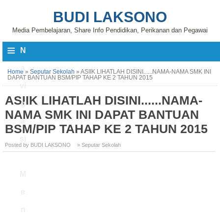
BUDI LAKSONO
Media Pembelajaran, Share Info Pendidikan, Perikanan dan Pegawai
≡
N
a
Home
»
Seputar Sekolah
»
ASIIK LIHATLAH DISINI......NAMA-NAMA SMK INI
DAPAT BANTUAN BSM/PIP TAHAP KE 2 TAHUN 2015
vi
ASIIK LIHATLAH DISINI......NAMA-
g
NAMA SMK INI DAPAT BANTUAN
a
BSM/PIP TAHAP KE 2 TAHUN 2015
si
Posted by BUDI LAKSONO
» Seputar Sekolah
M
e
n