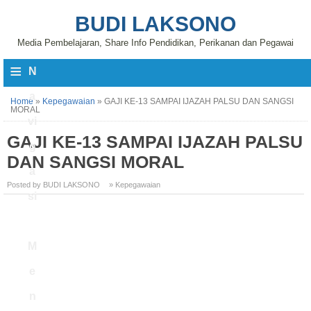
BUDI LAKSONO
Media Pembelajaran, Share Info Pendidikan, Perikanan dan Pegawai
≡
N
a
Home
»
Kepegawaian
»
GAJI KE-13 SAMPAI IJAZAH PALSU DAN SANGSI
MORAL
vi
GAJI KE-13 SAMPAI IJAZAH PALSU
g
DAN SANGSI MORAL
a
Posted by BUDI LAKSONO
» Kepegawaian
si
M
e
n