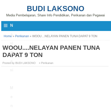
BUDI LAKSONO
Media Pembelajaran, Share Info Pendidikan, Perikanan dan Pegawai
≡
N
a
Home
»
Perikanan
»
WOOU....NELAYAN PANEN TUNA DAPAT 9 TON
vi
WOOU....NELAYAN PANEN TUNA
g
DAPAT 9 TON
a
Posted by BUDI LAKSONO
» Perikanan
si
M
e
n