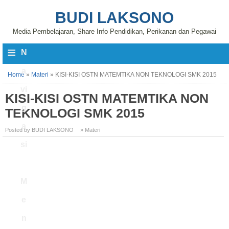
BUDI LAKSONO
Media Pembelajaran, Share Info Pendidikan, Perikanan dan Pegawai
≡
N
a
Home
»
Materi
»
KISI-KISI OSTN MATEMTIKA NON TEKNOLOGI SMK 2015
vi
KISI-KISI OSTN MATEMTIKA NON
g
TEKNOLOGI SMK 2015
a
Posted by BUDI LAKSONO
» Materi
si
M
e
n