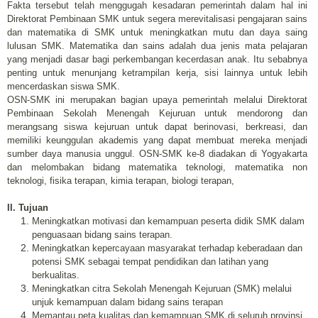
Fakta tersebut telah menggugah kesadaran pemerintah dalam hal ini
Direktorat Pembinaan SMK untuk segera merevitalisasi pengajaran sains
dan matematika di SMK untuk meningkatkan mutu dan daya saing
lulusan SMK. Matematika dan sains adalah dua jenis mata pelajaran
yang menjadi dasar bagi perkembangan kecerdasan anak. Itu sebabnya
penting untuk menunjang ketrampilan kerja, sisi lainnya untuk lebih
mencerdaskan siswa SMK.
OSN-SMK ini merupakan bagian upaya pemerintah melalui Direktorat
Pembinaan Sekolah Menengah Kejuruan untuk mendorong dan
merangsang siswa kejuruan untuk dapat berinovasi, berkreasi, dan
memiliki keunggulan akademis yang dapat membuat mereka menjadi
sumber daya manusia unggul. OSN-SMK ke-8 diadakan di Yogyakarta
dan melombakan bidang matematika teknologi, matematika non
teknologi, fisika terapan, kimia terapan, biologi terapan,
II. Tujuan
Meningkatkan motivasi dan kemampuan peserta didik SMK dalam
penguasaan bidang sains terapan.
Meningkatkan kepercayaan masyarakat terhadap keberadaan dan
potensi SMK sebagai tempat pendidikan dan latihan yang
berkualitas.
Meningkatkan citra Sekolah Menengah Kejuruan (SMK) melalui
unjuk kemampuan dalam bidang sains terapan
Memantau peta kualitas dan kemampuan SMK di seluruh provinsi