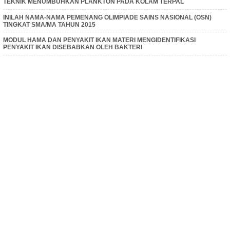
TEKNIK MENUMBUHKAN PLANKTON PADA KOLAM TERPAL
INILAH NAMA-NAMA PEMENANG OLIMPIADE SAINS NASIONAL (OSN)
TINGKAT SMA/MA TAHUN 2015
MODUL HAMA DAN PENYAKIT IKAN MATERI MENGIDENTIFIKASI
PENYAKIT IKAN DISEBABKAN OLEH BAKTERI