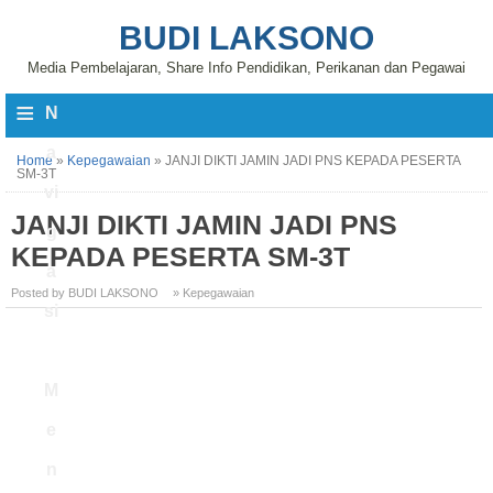
BUDI LAKSONO
Media Pembelajaran, Share Info Pendidikan, Perikanan dan Pegawai
≡
N
a
Home
»
Kepegawaian
»
JANJI DIKTI JAMIN JADI PNS KEPADA PESERTA
SM-3T
vi
JANJI DIKTI JAMIN JADI PNS
g
KEPADA PESERTA SM-3T
a
Posted by BUDI LAKSONO
» Kepegawaian
si
M
e
n