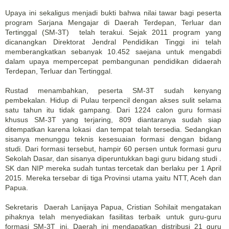
Upaya ini sekaligus menjadi bukti bahwa nilai tawar bagi peserta
program Sarjana Mengajar di Daerah Terdepan, Terluar dan
Tertinggal (SM-3T) telah terakui. Sejak 2011 program yang
dicanangkan Direktorat Jendral Pendidikan Tinggi ini telah
memberangkatkan sebanyak 10.452 saejana untuk mengabdi
dalam upaya mempercepat pembangunan pendidikan didaerah
Terdepan, Terluar dan Tertinggal.
Rustad menambahkan, peserta SM-3T sudah kenyang
pembekalan. Hidup di Pulau terpencil dengan akses sulit selama
satu tahun itu tidak gampang. Dari 1224 calon guru formasi
khusus SM-3T yang terjaring, 809 diantaranya sudah siap
ditempatkan karena lokasi dan tempat telah tersedia. Sedangkan
sisanya menunggu teknis kesesuaian formasi dengan bidang
studi. Dari formasi tersebut, hampir 60 persen untuk formasi guru
Sekolah Dasar, dan sisanya diperuntukkan bagi guru bidang studi .
SK dan NIP mereka sudah tuntas tercetak dan berlaku per 1 April
2015. Mereka tersebar di tiga Provinsi utama yaitu NTT, Aceh dan
Papua.
Sekretaris Daerah Lanijaya Papua, Cristian Sohilait mengatakan
pihaknya telah menyediakan fasilitas terbaik untuk guru-guru
formasi SM-3T ini. Daerah ini mendapatkan distribusi 21 guru