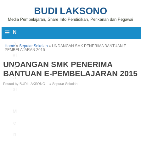
BUDI LAKSONO
Media Pembelajaran, Share Info Pendidikan, Perikanan dan Pegawai
≡
N
a
Home
»
Seputar Sekolah
»
UNDANGAN SMK PENERIMA BANTUAN E-
PEMBELAJARAN 2015
vi
UNDANGAN SMK PENERIMA
g
BANTUAN E-PEMBELAJARAN 2015
a
Posted by BUDI LAKSONO
» Seputar Sekolah
si
M
e
n