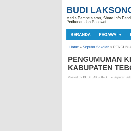
BUDI LAKSON
Media Pembelajaran, Share Info Pend
Perikanan dan Pegawai
BERANDA
PEGAWAI
▼
Home
»
Seputar Sekolah
»
PENGUMUM
PENGUMUMAN KE
KABUPATEN TEB
Posted by BUDI LAKSONO
» Seputar Sek