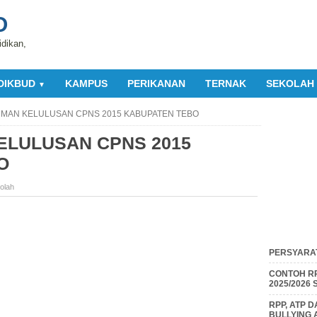
O
idikan,
DIKBUD
KAMPUS
PERIKANAN
TERNAK
SEKOLAH
▼
AN KELULUSAN CPNS 2015 KABUPATEN TEBO
LULUSAN CPNS 2015
O
olah
PERSYARAT
CONTOH RP
2025/2026
RPP, ATP 
BULLYING