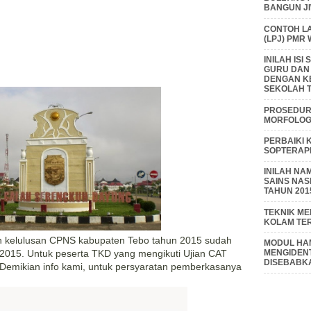
BANGUN J
CONTOH L
(LPJ) PMR
INILAH IS
GURU DAN
DENGAN K
SEKOLAH T
PROSEDUR 
MORFOLOGI
PERBAIKI 
SOPTERAP
INILAH NA
SAINS NAS
TAHUN 201
TEKNIK M
KOLAM TE
n kelulusan CPNS kabupaten Tebo tahun 2015 sudah
MODUL HAM
MENGIDENT
i 2015. Untuk peserta TKD yang mengikuti Ujian CAT
DISEBABK
i. Demikian info kami, untuk persyaratan pemberkasanya