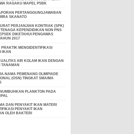
IWA RAGAKU MAPEL P5BK
APORAN PERTANGGUNGJAWABAN
 WIRA SKANATO
I SURAT PERJANJIAN KONTRAK (SPK)
 TENAGA KEPENDIDIKAN NON PNS
EPSEK DIKETAHUI PENGAWAS
AHUN 2017
PRAKTIK MENGIDENTIFIKASI
 IKAN
KUALITAS AIR KOLAM IKAN DENGAN
I TANAMAN
MA-NAMA PEMENANG OLIMPIADE
IONAL (OSN) TINGKAT SMA/MA
5
ENUMBUHKAN PLANKTON PADA
RPAL
A DAN PENYAKIT IKAN MATERI
IFIKASI PENYAKIT IKAN
AN OLEH BAKTERI