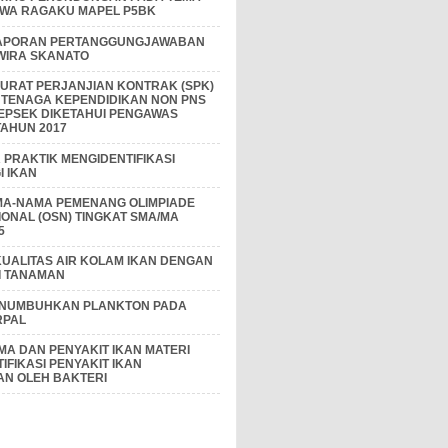
IWA RAGAKU MAPEL P5BK
APORAN PERTANGGUNGJAWABAN
 WIRA SKANATO
I SURAT PERJANJIAN KONTRAK (SPK)
 TENAGA KEPENDIDIKAN NON PNS
EPSEK DIKETAHUI PENGAWAS
AHUN 2017
PRAKTIK MENGIDENTIFIKASI
 IKAN
MA-NAMA PEMENANG OLIMPIADE
IONAL (OSN) TINGKAT SMA/MA
5
KUALITAS AIR KOLAM IKAN DENGAN
I TANAMAN
ENUMBUHKAN PLANKTON PADA
RPAL
A DAN PENYAKIT IKAN MATERI
IFIKASI PENYAKIT IKAN
AN OLEH BAKTERI