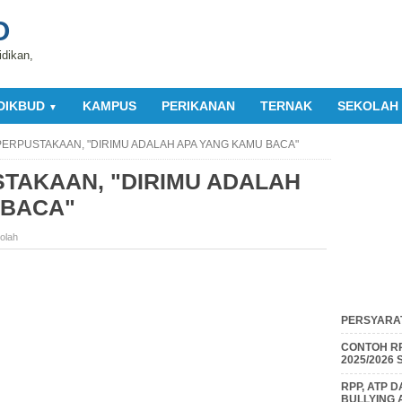
O
idikan,
DIKBUD
KAMPUS
PERIKANAN
TERNAK
SEKOLAH
▼
PERPUSTAKAAN, "DIRIMU ADALAH APA YANG KAMU BACA"
TAKAAN, "DIRIMU ADALAH
 BACA"
olah
PERSYARAT
CONTOH RP
2025/2026
RPP, ATP 
BULLYING