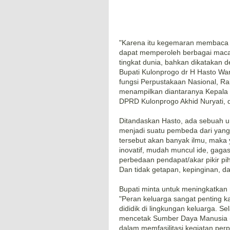
"Karena itu kegemaran membaca h
dapat memperoleh berbagai maca
tingkat dunia, bahkan dikatakan
Bupati Kulonprogo dr H Hasto Wa
fungsi Perpustakaan Nasional, R
menampilkan diantaranya Kepala P
DPRD Kulonprogo Akhid Nuryati, d
Ditandaskan Hasto, ada sebuah un
menjadi suatu pembeda dari yan
tersebut akan banyak ilmu, maka 
inovatif, mudah muncul ide, gagas
perbedaan pendapat/akar pikir p
Dan tidak getapan, kepinginan, 
Bupati minta untuk meningkatkan 
"Peran keluarga sangat penting ka
dididik di lingkungan keluarga. S
mencetak Sumber Daya Manusia (
dalam memfasilitasi kegiatan pe