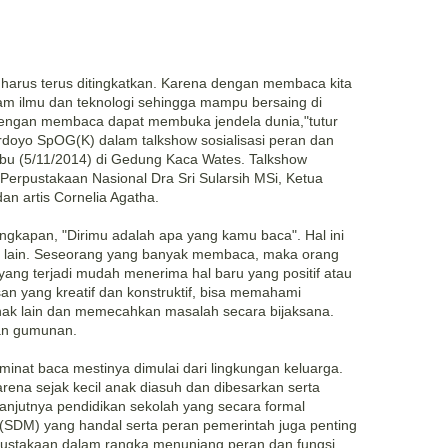
arus terus ditingkatkan. Karena dengan membaca kita
m ilmu dan teknologi sehingga mampu bersaing di
 dengan membaca dapat membuka jendela dunia,"tutur
rdoyo SpOG(K) dalam talkshow sosialisasi peran dan
abu (5/11/2014) di Gedung Kaca Wates. Talkshow
erpustakaan Nasional Dra Sri Sularsih MSi, Ketua
an artis Cornelia Agatha.
gkapan, "Dirimu adalah apa yang kamu baca". Hal ini
g lain. Seseorang yang banyak membaca, maka orang
yang terjadi mudah menerima hal baru yang positif atau
an yang kreatif dan konstruktif, bisa memahami
ihak lain dan memecahkan masalah secara bijaksana.
dan gumunan.
minat baca mestinya dimulai dari lingkungan keluarga.
rena sejak kecil anak diasuh dan dibesarkan serta
elanjutnya pendidikan sekolah yang secara formal
SDM) yang handal serta peran pemerintah juga penting
rpustakaan dalam rangka menunjang peran dan fungsi