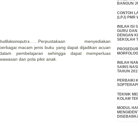
BANGUN J
CONTOH L
(LPJ) PMR
INILAH IS
GURU DAN
DENGAN K
SEKOLAH T
……
Perpustakaan menyediakan
Budilaksonoputra
berbagai macam jenis buku yang dapat dijadikan acuan
PROSEDUR 
dalam pembelajaran sehingga dapat memperluas
MORFOLOGI
wawasan dan pola pikir anak.
INILAH NA
SAINS NAS
TAHUN 201
PERBAIKI 
SOPTERAP
TEKNIK M
KOLAM TE
MODUL HAM
MENGIDENT
DISEBABK