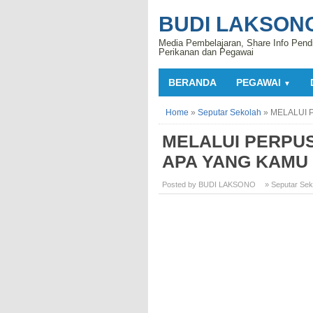
BUDI LAKSON
Media Pembelajaran, Share Info Pend
Perikanan dan Pegawai
BERANDA
PEGAWAI
▼
Home
»
Seputar Sekolah
»
MELALUI 
MELALUI PERPUS
APA YANG KAMU
Posted by BUDI LAKSONO
» Seputar Sek