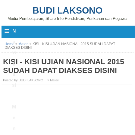
BUDI LAKSONO
Media Pembelajaran, Share Info Pendidikan, Perikanan dan Pegawai
≡
N
a
Home
»
Materi
»
KISI - KISI UJIAN NASIONAL 2015 SUDAH DAPAT
DIAKSES DISINI
vi
KISI - KISI UJIAN NASIONAL 2015
g
SUDAH DAPAT DIAKSES DISINI
a
Posted by BUDI LAKSONO
» Materi
si
M
e
n