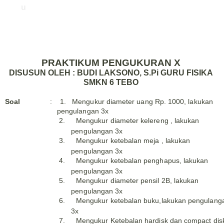
u
PRAKTIKUM PENGUKURAN X
DISUSUN OLEH : BUDI LAKSONO, S.Pi GURU FISIKA
SMKN 6 TEBO
Soa
l
:
1. Mengukur diameter uang Rp. 1000, lakukan
pengulangan 3x
2.
Mengukur diameter kelereng , lakukan
pengulangan 3x
3.
Mengukur ketebalan meja , lakukan
pengulangan 3x
4.
Mengukur ketebalan penghapus, lakukan
pengulangan 3x
5.
Mengukur diameter pensil 2B, lakukan
pengulangan 3x
6.
Mengukur ketebalan buku,lakukan pengulang
3x
7.
Mengukur Ketebalan hardisk dan compact dis