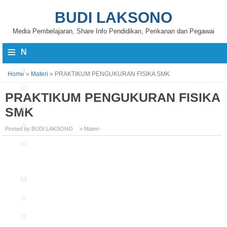
BUDI LAKSONO
Media Pembelajaran, Share Info Pendidikan, Perikanan dan Pegawai
≡
N
a
Home
»
Materi
»
PRAKTIKUM PENGUKURAN FISIKA SMK
vi
PRAKTIKUM PENGUKURAN FISIKA
g
SMK
a
Posted by BUDI LAKSONO
» Materi
si
M
e
n