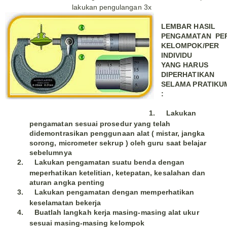
lakukan pengulangan 3x
LEMBAR HASIL
PENGAMATAN PE
KELOMPOK/PER
INDIVIDU
YANG HARUS
DIPERHATIKAN
SELAMA PRATIKU
:
1.
Lakukan
pengamatan sesuai prosedur yang telah
didemontrasikan penggunaan alat ( mistar, jangka
sorong, micrometer sekrup ) oleh guru saat belajar
sebelumnya
2.
Lakukan pengamatan suatu benda dengan
meperhatikan ketelitian, ketepatan, kesalahan dan
aturan angka penting
3.
Lakukan pengamatan dengan memperhatikan
keselamatan bekerja
4.
Buatlah langkah kerja masing-masing alat ukur
sesuai masing-masing kelompok