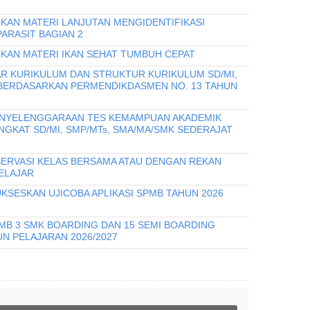
IKAN MATERI LANJUTAN MENGIDENTIFIKASI
PARASIT BAGIAN 2
IKAN MATERI IKAN SEHAT TUMBUH CEPAT
R KURIKULUM DAN STRUKTUR KURIKULUM SD/MI,
 BERDASARKAN PERMENDIKDASMEN NO. 13 TAHUN
PENYELENGGARAAN TES KEMAMPUAN AKADEMIK
INGKAT SD/MI, SMP/MTs, SMA/MA/SMK SEDERAJAT
ERVASI KELAS BERSAMA ATAU DENGAN REKAN
ELAJAR
KSESKAN UJICOBA APLIKASI SPMB TAHUN 2026
PMB 3 SMK BOARDING DAN 15 SEMI BOARDING
N PELAJARAN 2026/2027