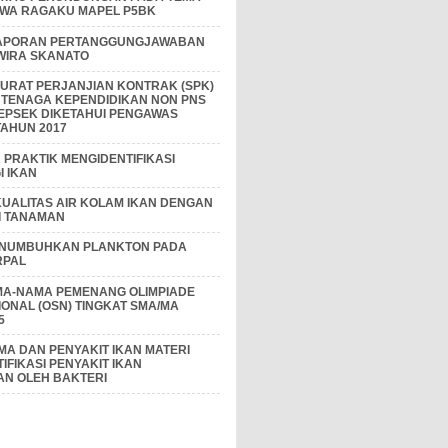
IWA RAGAKU MAPEL P5BK
APORAN PERTANGGUNGJAWABAN
 WIRA SKANATO
I SURAT PERJANJIAN KONTRAK (SPK)
 TENAGA KEPENDIDIKAN NON PNS
EPSEK DIKETAHUI PENGAWAS
AHUN 2017
PRAKTIK MENGIDENTIFIKASI
 IKAN
KUALITAS AIR KOLAM IKAN DENGAN
I TANAMAN
ENUMBUHKAN PLANKTON PADA
RPAL
MA-NAMA PEMENANG OLIMPIADE
IONAL (OSN) TINGKAT SMA/MA
5
A DAN PENYAKIT IKAN MATERI
IFIKASI PENYAKIT IKAN
AN OLEH BAKTERI