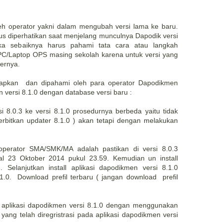
eh operator yakni dalam mengubah versi lama ke baru.
us diperhatikan saat menjelang munculnya Dapodik versi
a sebaiknya harus pahami tata cara atau langkah
i PC/Laptop OPS masing sekolah karena untuk versi yang
ternya.
siapkan dan dipahami oleh para operator Dapodikmen
n versi 8.1.0 dengan database versi baru :
i 8.0.3 ke versi 8.1.0 prosedurnya berbeda yaitu tidak
iterbitkan updater 8.1.0 ) akan tetapi dengan melakukan
operator SMA/SMK/MA adalah pastikan di versi 8.0.3
gal 23 Oktober 2014 pukul 23.59. Kemudian un install
. Selanjutkan install aplikasi dapodikmen versi 8.1.0
0. Download prefil terbaru ( jangan download prefil
a aplikasi dapodikmen versi 8.1.0 dengan menggunakan
ang telah diregristrasi pada aplikasi dapodikmen versi