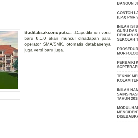
BANGUN J
CONTOH L
(LPJ) PMR
INILAH IS
GURU DAN
Budilaksaksonoputra
….Dapodikmen versi
DENGAN K
baru 8.1.0 akan muncul dihadapan para
SEKOLAH T
operator SMA/SMK, otomatis databasenya
PROSEDUR 
juga versi baru juga.
MORFOLOGI
PERBAIKI 
SOPTERAP
TEKNIK M
KOLAM TE
INILAH NA
SAINS NAS
TAHUN 201
MODUL HAM
MENGIDENT
DISEBABK