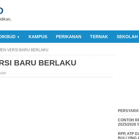
O
idikan,
DIKBUD
KAMPUS
PERIKANAN
TERNAK
SEKOLAH
▼
EN VERSI BARU BERLAKU
RSI BARU BERLAKU
olah
PERSYARAT
CONTOH RP
2025/2026
RPP, ATP 
BULLYING