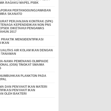
IWA RAGAKU MAPEL P5BK
APORAN PERTANGGUNGJAWABAN
 WIRA SKANATO
I SURAT PERJANJIAN KONTRAK (SPK)
 TENAGA KEPENDIDIKAN NON PNS
EPSEK DIKETAHUI PENGAWAS
AHUN 2017
PRAKTIK MENGIDENTIFIKASI
 IKAN
KUALITAS AIR KOLAM IKAN DENGAN
I TANAMAN
MA-NAMA PEMENANG OLIMPIADE
IONAL (OSN) TINGKAT SMA/MA
5
ENUMBUHKAN PLANKTON PADA
RPAL
A DAN PENYAKIT IKAN MATERI
IFIKASI PENYAKIT IKAN
AN OLEH BAKTERI