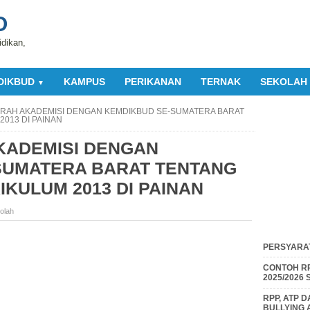
O
idikan,
DIKBUD
KAMPUS
PERIKANAN
TERNAK
SEKOLAH
▼
AH AKADEMISI DENGAN KEMDIKBUD SE-SUMATERA BARAT
013 DI PAINAN
ADEMISI DENGAN
SUMATERA BARAT TENTANG
KULUM 2013 DI PAINAN
olah
PERSYARAT
CONTOH RP
2025/2026
RPP, ATP 
BULLYING