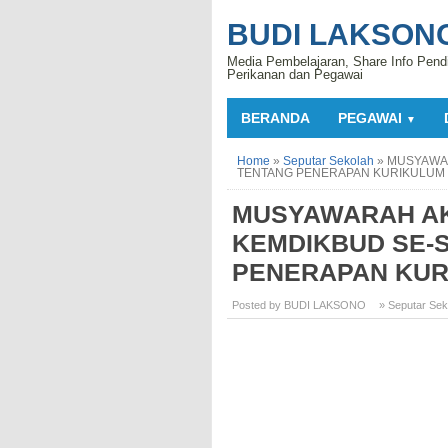
BUDI LAKSON
Media Pembelajaran, Share Info Pend
Perikanan dan Pegawai
BERANDA
PEGAWAI
▼
Home
»
Seputar Sekolah
»
MUSYAWAR
TENTANG PENERAPAN KURIKULUM 2
MUSYAWARAH AK
KEMDIKBUD SE-
PENERAPAN KURI
Posted by BUDI LAKSONO
» Seputar Sek