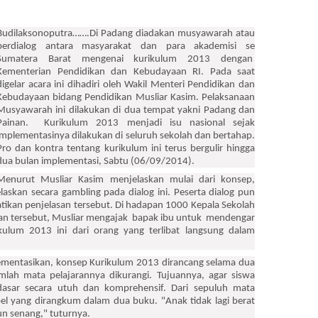
Budilaksonoputra…….Di
Padang diadakan musyawarah atau
berdialog antara masyarakat dan para akademisi se
Sumatera Barat mengenai kurikulum 2013 dengan
Kementerian Pendidikan dan Kebudayaan RI. Pada saat
digelar acara ini dihadiri oleh Wakil Menteri Pendidikan dan
Kebudayaan bidang Pendidikan Musliar Kasim. Pelaksanaan
Musyawarah ini dilakukan di dua tempat yakni Padang dan
Painan.
Kurikulum 2013 menjadi isu nasional sejak
implementasinya dilakukan di seluruh sekolah dan bertahap.
Pro dan kontra tentang kurikulum ini terus bergulir hingga
dua bulan implementasi, Sabtu (06/09/2014).
Menurut Musliar Kasim menjelaskan mulai dari konsep,
elaskan secara gambling pada dialog ini. Peserta dialog pun
kan penjelasan tersebut. Di hadapan 1000 Kepala Sekolah
inan tersebut, Musliar mengajak bapak ibu untuk mendengar
kulum 2013 ini dari orang yang terlibat langsung dalam
mentasikan, konsep Kurikulum 2013 dirancang selama dua
mlah mata pelajarannya dikurangi. Tujuannya, agar siswa
dasar secara utuh dan komprehensif. Dari sepuluh mata
pel yang dirangkum dalam dua buku. "Anak tidak lagi berat
un senang," tuturnya.