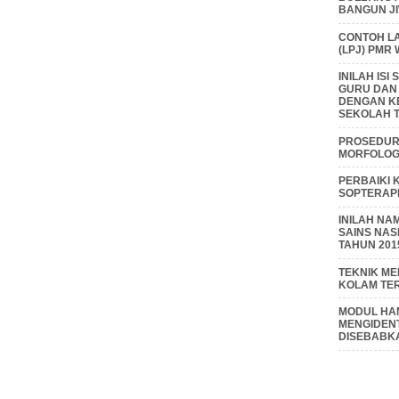
BANGUN J
CONTOH L
(LPJ) PMR
INILAH IS
GURU DAN
DENGAN K
SEKOLAH T
PROSEDUR 
MORFOLOGI
PERBAIKI 
SOPTERAP
INILAH NA
SAINS NAS
TAHUN 201
TEKNIK M
KOLAM TE
MODUL HAM
MENGIDENT
DISEBABK