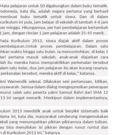
Mata pelajaran untuk SD digabungkan dalam buku tematik.
Indonesia, kata dia, adalah negara pertama yang berhasil
membuat buku tematik untuk siswa. Dan di dalam
kurikulum ini pula, jam belajar di sekolah di tambah 4-6 jam
per minggu. Hitungannya, per hari pembelajaran bertambah
1 jam, dengan rincian 1 jam pelajaran adalah 35-45 menit.
Pada Kurikulum 2013, siswa diajak aktif dalam proses
pembelajaran.Untuk proses pembelajaran. Dalam satu
kan waktu hingga satu bulan. Ia mencontohkan, di kelas 1
Hari pertama masuk sekolah, anak-anak diajarkan cara
lah itu mereka harus mempraktikkan perkenalan tersebut
alam satu kelas, dua jam pelajaran itu akan kurang rasanya.
rkenalan tersebut, mereka aktif di kelas," katanya.
kni Wamendik selesai. Dilakukan sesi pertanyaan, kitikan,
usyawarah. Semua dalam dialog mengespresikan penerapan
urut salah satu peserta yakni Samsul Bahri dari SMA 12
13 ini sangat menarik. Meskipun dalam implementasinya,
kulum 2013 mendidik anak untuk berpikir sistematis baik
elama ini, kata dia, masyarakat cenderung mengemukakan
ekali yang menumpahkan pikiran-pikirannya dalam tulisan.
au bisa menuliskan isi pikiran dengan runut runtut dan
an di Kurikulum 2013 ini," katanya.