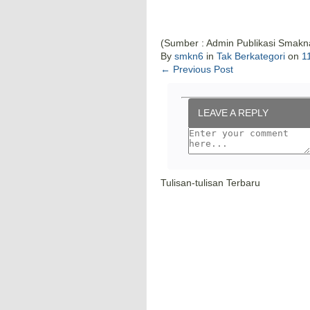
(Sumber : Admin Publikasi Smakn
By
smkn6
in
Tak Berkategori
on
1
←
Previous Post
LEAVE A REPLY
Tulisan-tulisan Terbaru