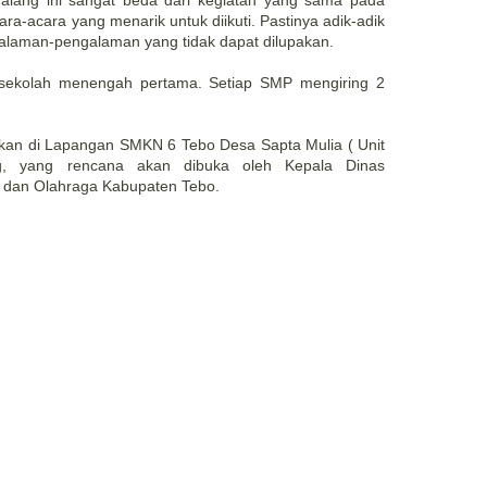
alang ini sangat beda dari kegiatan yang sama pada
ara-acara yang menarik untuk diikuti. Pastinya adik-adik
laman-pengalaman yang tidak dapat dilupakan.
15 sekolah menengah pertama. Setiap SMP mengiring 2
an di Lapangan SMKN 6 Tebo Desa Sapta Mulia ( Unit
, yang rencana akan dibuka oleh Kepala Dinas
 dan Olahraga Kabupaten Tebo.