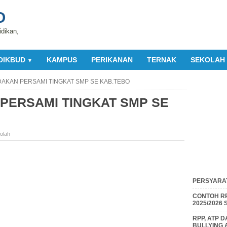
O
idikan,
DIKBUD
KAMPUS
PERIKANAN
TERNAK
SEKOLAH
▼
DAKAN PERSAMI TINGKAT SMP SE KAB.TEBO
PERSAMI TINGKAT SMP SE
olah
PERSYARAT
CONTOH RP
2025/2026
RPP, ATP 
BULLYING