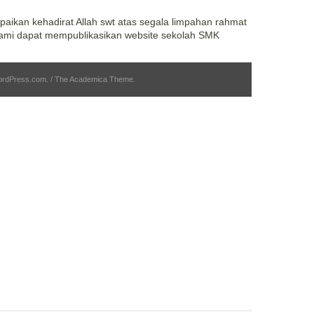
paikan kehadirat Allah swt atas segala limpahan rahmat
ami dapat mempublikasikan website sekolah SMK
ordPress.com
.
/
The Academica Theme
.