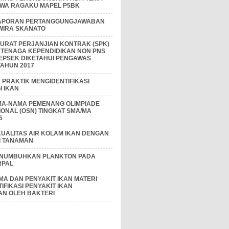
IWA RAGAKU MAPEL P5BK
APORAN PERTANGGUNGJAWABAN
 WIRA SKANATO
I SURAT PERJANJIAN KONTRAK (SPK)
 TENAGA KEPENDIDIKAN NON PNS
EPSEK DIKETAHUI PENGAWAS
AHUN 2017
PRAKTIK MENGIDENTIFIKASI
 IKAN
MA-NAMA PEMENANG OLIMPIADE
IONAL (OSN) TINGKAT SMA/MA
5
KUALITAS AIR KOLAM IKAN DENGAN
I TANAMAN
ENUMBUHKAN PLANKTON PADA
RPAL
A DAN PENYAKIT IKAN MATERI
IFIKASI PENYAKIT IKAN
AN OLEH BAKTERI