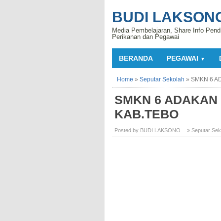
BUDI LAKSON
Media Pembelajaran, Share Info Pend
Perikanan dan Pegawai
BERANDA
PEGAWAI
▼
Home
»
Seputar Sekolah
»
SMKN 6 A
SMKN 6 ADAKAN 
KAB.TEBO
Posted by BUDI LAKSONO
» Seputar Sek