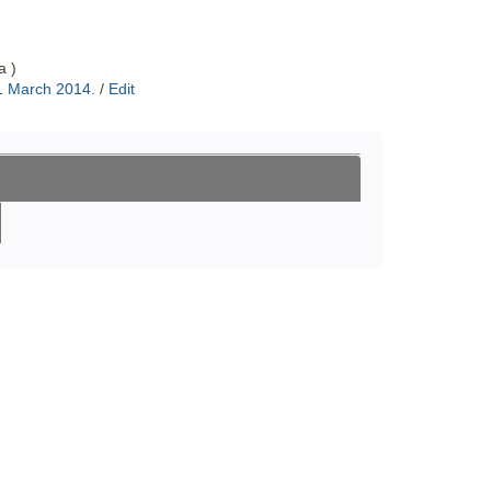
a )
1 March 2014
.
/
Edit