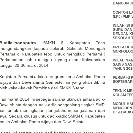
BANGUN J
CONTOH L
(LPJ) PMR
INILAH IS
GURU DAN
DENGAN K
SEKOLAH T
Budilaksonoputra......
SMKN 6 Kabupaten Tebo
PROSEDUR 
mengundangkan kepada seluruh Sekolah Menengah
MORFOLOGI
Pertama di kabupaten tebo untuk mengikuti Persami (
Perkemahan sabtu minggu ) yang akan dilaksanakan
INILAH NA
SAINS NAS
tanggal 29-30 maret 2014.
TAHUN 201
Kegiatan Persami adalah program kerja Ambalan Rama
PERBAIKI 
SOPTERAP
wijaya dan Dewi shinta Semester ini yang akan dibina
oleh kakak-kakak Pembina dari SMKN 6 tebo.
TEKNIK M
KOLAM TE
ulan maret 2014 ini sebagai sarana ukuwah antara adik-
MODUL HAM
ewi shinta dengan adik-adik penggalang tingkat SMP.
MENGIDENT
juan untuk meningkatan pengetahuan,pengalaman dan
DISEBABK
 siswa. Secara khusus untuk adik-adik SMKN 6 Kabupaten
amuka Ambalan Rama wijaya dan Dewi Shinta.