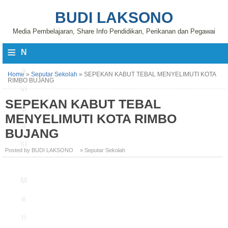
BUDI LAKSONO
Media Pembelajaran, Share Info Pendidikan, Perikanan dan Pegawai
≡
N
a
Home
»
Seputar Sekolah
»
SEPEKAN KABUT TEBAL MENYELIMUTI KOTA
RIMBO BUJANG
vi
SEPEKAN KABUT TEBAL
g
MENYELIMUTI KOTA RIMBO
a
BUJANG
si
Posted by BUDI LAKSONO
» Seputar Sekolah
M
e
n