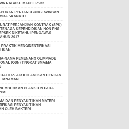
IWA RAGAKU MAPEL P5BK
APORAN PERTANGGUNGJAWABAN
 WIRA SKANATO
I SURAT PERJANJIAN KONTRAK (SPK)
 TENAGA KEPENDIDIKAN NON PNS
EPSEK DIKETAHUI PENGAWAS
AHUN 2017
PRAKTIK MENGIDENTIFIKASI
 IKAN
MA-NAMA PEMENANG OLIMPIADE
IONAL (OSN) TINGKAT SMA/MA
5
KUALITAS AIR KOLAM IKAN DENGAN
I TANAMAN
ENUMBUHKAN PLANKTON PADA
RPAL
A DAN PENYAKIT IKAN MATERI
IFIKASI PENYAKIT IKAN
AN OLEH BAKTERI