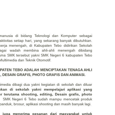
anusia di bidang Teknologi dan Komputer sebagai
ktivitas setiap hari, yang sekarang banyak dibutuhkan.
erja menengah, di Kabupaten Tebo didirikan Sekolah
gai wadah membina ahli-ahli menengah dibidang
ama SMK tersebut yakni SMK Negeri 6 kabupaten Tebo
ultimedia dan Teknik Otomotif.
UPATEN TEBO ADALAH MENCIPTAKAN TENAGA AHLI
, DESAIN GRAFIS, PHOTO GRAFIS DAN ANIMASI.
imedia dibagi dua yakni kegiatan di sekolah dan diluar
ukan di sekolah yakni mempelajari aplikasi yang
terutama shooting, editing, Desain grafis, photo
wi SMK Negeri 6 Tebo sudah mampu mencetak produk
anduk, brosur, aplikasi shooting dan masih banyak lagi.
a juga menerima pesanan dari masyarakat untuk