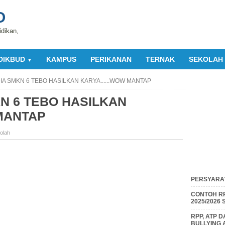
O
idikan,
DIKBUD
KAMPUS
PERIKANAN
TERNAK
SEKOLAH
▼
IA SMKN 6 TEBO HASILKAN KARYA......WOW MANTAP
N 6 TEBO HASILKAN
 MANTAP
olah
PERSYARAT
CONTOH RP
2025/2026
RPP, ATP 
BULLYING