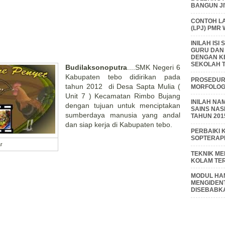
BANGUN J
CONTOH L
(LPJ) PMR
INILAH IS
GURU DAN
DENGAN K
SEKOLAH T
Budilaksonoputra
....SMK Negeri 6
Kabupaten tebo didirikan pada
PROSEDUR 
tahun 2012 di Desa Sapta Mulia (
MORFOLOGI
Unit 7 ) Kecamatan Rimbo Bujang
INILAH NA
dengan tujuan untuk menciptakan
SAINS NAS
sumberdaya manusia yang andal
TAHUN 201
dan siap kerja di Kabupaten tebo.
PERBAIKI 
SOPTERAP
r
TEKNIK M
KOLAM TE
MODUL HAM
MENGIDENT
DISEBABK