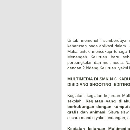
Untuk memenuhi sumberdaya m
keharusan pada aplikasi dalam a
Maka untuk mencukupi tenaga k
Menengah Kejuruan baru seba
perbengkelan dan multimedia. N
dengan 2 bidang Kejuruan yakni M
MULTIMEDIA DI SMK N 6 KAB
DIBIDIANG SHOOTING, EDITING
Kegiatan- kegiatan kejuruan Mult
sekolah.
Kegiatan yang dilak
berhubungan dengan komputer 
grafis dan animasi
. Siswa sis
secara mandiri yakni undangan, sp
Kegiatan kejuruan Multimedi