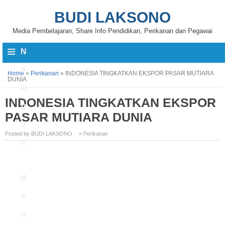
BUDI LAKSONO
Media Pembelajaran, Share Info Pendidikan, Perikanan dan Pegawai
≡
N
a
Home
»
Perikanan
»
INDONESIA TINGKATKAN EKSPOR PASAR MUTIARA
DUNIA
vi
INDONESIA TINGKATKAN EKSPOR
g
PASAR MUTIARA DUNIA
a
Posted by BUDI LAKSONO
» Perikanan
si
M
e
n