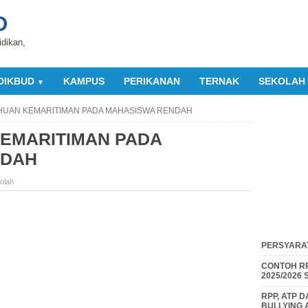
O
idikan,
DIKBUD
KAMPUS
PERIKANAN
TERNAK
SEKOLAH
▼
UAN KEMARITIMAN PADA MAHASISWA RENDAH
EMARITIMAN PADA
NDAH
olah
PERSYARAT
CONTOH RP
2025/2026
RPP, ATP 
BULLYING