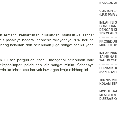
BANGUN J
CONTOH L
(LPJ) PMR
INILAH IS
GURU DAN
DENGAN K
SEKOLAH T
an tentang kemaritiman dikalangan mahasiswa sangat
eronis pasalnya negara Indonesia wilayahnya 70% berupa
PROSEDUR 
bidang kelautan dan pelabuhan juga sangat sedikit yang
MORFOLOGI
INILAH NA
SAINS NAS
 lulusan perguruan tinggi mengenai pelabuhan baik
TAHUN 201
ekspor-impor, pelabuhan lain sangat minim. Sebenaya
PERBAIKI 
erbuka lebar atau banyak lowongan kerja dibidang ini.
SOPTERAP
TEKNIK M
KOLAM TE
MODUL HAM
MENGIDENT
DISEBABK