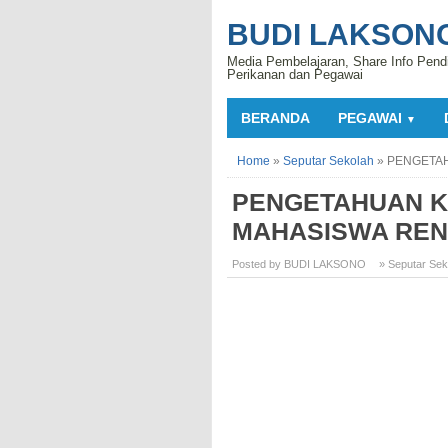
BUDI LAKSON
Media Pembelajaran, Share Info Pend
Perikanan dan Pegawai
BERANDA
PEGAWAI
▼
Home
»
Seputar Sekolah
»
PENGETAH
PENGETAHUAN K
MAHASISWA RE
Posted by BUDI LAKSONO
» Seputar Sek