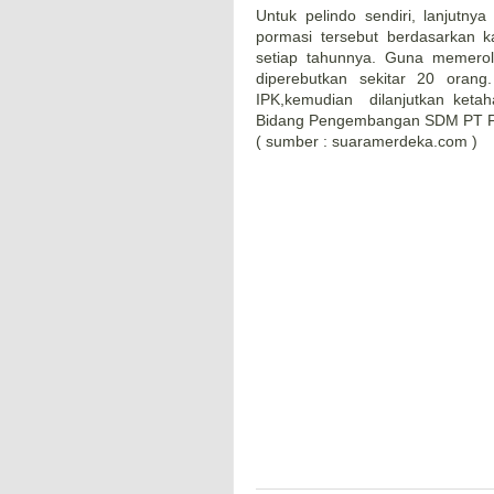
Untuk pelindo sendiri, lanjutny
pormasi tersebut berdasarkan 
setiap tahunnya. Guna memerole
diperebutkan sekitar 20 oran
IPK,kemudian dilanjutkan ketaha
Bidang Pengembangan SDM PT P
( sumber : suaramerdeka.com )