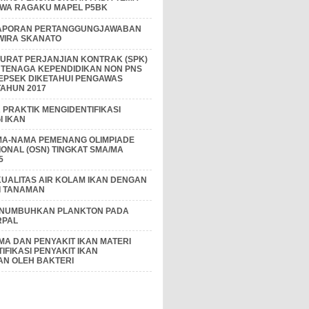
IWA RAGAKU MAPEL P5BK
APORAN PERTANGGUNGJAWABAN
 WIRA SKANATO
I SURAT PERJANJIAN KONTRAK (SPK)
 TENAGA KEPENDIDIKAN NON PNS
EPSEK DIKETAHUI PENGAWAS
AHUN 2017
PRAKTIK MENGIDENTIFIKASI
 IKAN
MA-NAMA PEMENANG OLIMPIADE
IONAL (OSN) TINGKAT SMA/MA
5
KUALITAS AIR KOLAM IKAN DENGAN
I TANAMAN
ENUMBUHKAN PLANKTON PADA
RPAL
A DAN PENYAKIT IKAN MATERI
IFIKASI PENYAKIT IKAN
AN OLEH BAKTERI