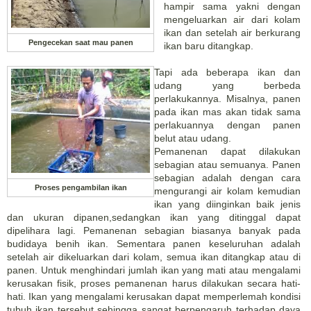
hampir sama yakni dengan
mengeluarkan air dari kolam
ikan dan setelah air berkurang
Pengecekan saat mau panen
ikan baru ditangkap.
Tapi ada beberapa ikan dan
udang yang berbeda
perlakukannya. Misalnya, panen
pada ikan mas akan tidak sama
perlakuannya dengan panen
belut atau udang.
Pemanenan dapat dilakukan
sebagian atau semuanya. Panen
sebagian adalah dengan cara
Proses pengambilan ikan
mengurangi air kolam kemudian
ikan yang diinginkan baik jenis
dan ukuran dipanen,sedangkan ikan yang ditinggal dapat
dipelihara lagi. Pemanenan sebagian biasanya banyak pada
budidaya benih ikan. Sementara panen keseluruhan adalah
setelah air dikeluarkan dari kolam, semua ikan ditangkap atau di
panen. Untuk menghindari jumlah ikan yang mati atau mengalami
kerusakan fisik, proses pemanenan harus dilakukan secara hati-
hati. Ikan yang mengalami kerusakan dapat memperlemah kondisi
tubuh ikan tersebut sehingga sangat berpengaruh terhadap daya