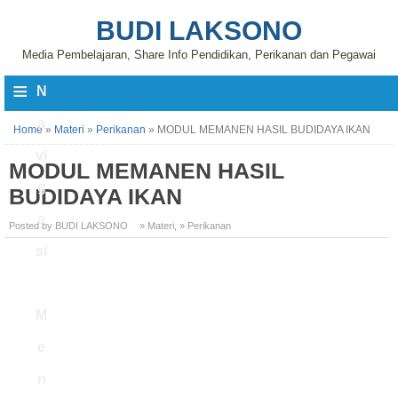
BUDI LAKSONO
Media Pembelajaran, Share Info Pendidikan, Perikanan dan Pegawai
≡
N
a
Home
»
Materi
»
Perikanan
»
MODUL MEMANEN HASIL BUDIDAYA IKAN
vi
MODUL MEMANEN HASIL
g
BUDIDAYA IKAN
a
Posted by BUDI LAKSONO
» Materi
,
» Perikanan
si
M
e
n