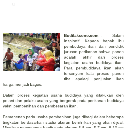
u
Budilaksono.com
... Salam
Inspiratif, Kepada bapak ibu
pembudaya ikan dan pendidik
jurusan perikanan bahwa panen
adalah akhir dari proses
kegiatan usaha budidaya ikan.
Para pembudidaya ikan akan
tersenyum kala proses panen
tiba apalagi penjualan ikan
harga menjadi bagus.
Dalam proses kegiatan usaha budidaya yang dilakukan oleh
petani dan pelaku usaha yang bergerak pada perikanan budidaya
yakni pembenihan dan pembesaran ikan.
Pemanenan pada usaha pembenihan juga dibagi dalam beberapa
tingkatan berdasarkan stadia ukuran benih ikan yang akan dijual.
Misalkan pemanenen benih pada ukuran 3-5 cm, 5-7 cm, 8-10 cm